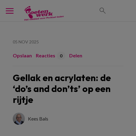
05 NOV 2025
Opslaan
Reacties
Delen
0
Gellak en acrylaten: de
‘do’s and don’ts’ op een
rijtje
Kees Bals