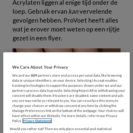
Acrylaten liggen al enige tijd onder de
loep. Gebruik ervan
kan
vervelende
gevolgen hebben. ProVoet heeft alles
wat je erover moet weten op een rijtje
gezet in een flyer.
We Care About Your Privacy
We and our
889
partners store and access personal data, like browsing
data or unique identifiers, on your device. Selecting I Accept enables
tracking technologies to support the purposes shown under we and our
partners process data to provide. Selecting Reject All or withdrawing your
consent will disable them. If trackers are disabled, some content and ads
you see may not be as relevant to you. You can resurface this menu to
change your choices or withdraw consent at any time by clicking the
Manage Preferences link on the bottom of the webpage. Your choices will
have effect within our Website. For more details, refer to our Privacy
Gellak (Foto: M.M. Minderhoud; Creative Commons)
Policy.
Privacy Statement
Acrylaten komen voor in
nagelproducten zoals
Would you rather not? Then we only place essential and statistical