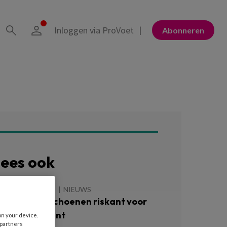
Inloggen via ProVoet
Abonneren
ees ook
 AUGUSTUS 2026
NIEUWS
ok te grote schoenen riskant voor
iabetespatiënt
on your device.
 partners