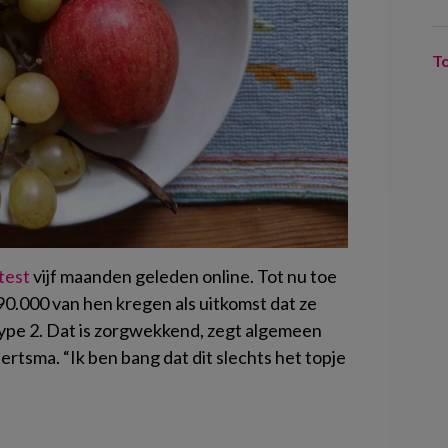
T
otest
vijf maanden geleden online. Tot nu toe
90.000 van hen kregen als uitkomst dat ze
type 2. Dat is zorgwekkend, zegt algemeen
rtsma. “Ik ben bang dat dit slechts het topje