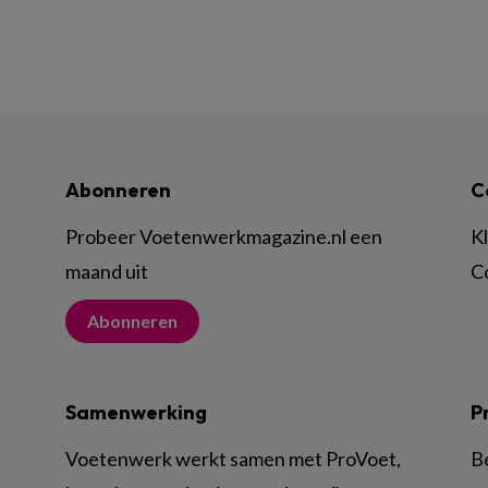
Abonneren
C
Probeer Voetenwerkmagazine.nl een
K
maand uit
C
Abonneren
Samenwerking
P
Voetenwerk werkt samen met ProVoet,
B