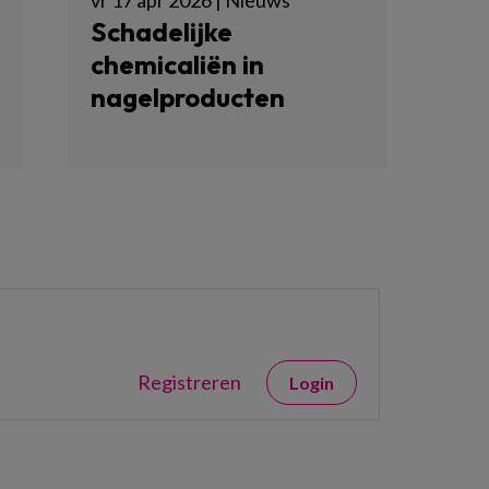
vr 17 apr 2026 | Nieuws
Schadelijke
chemicaliën in
nagelproducten
Registreren
Login