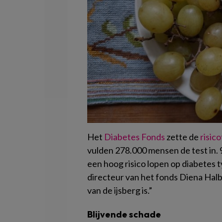
Het
Diabetes Fonds
zette de
risic
vulden 278.000 mensen de test in. 
een hoog risico lopen op diabetes 
directeur van het fonds Diena Halbe
van de ijsberg is.”
Blijvende schade