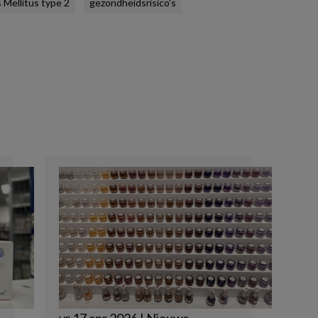
 Mellitus type 2
gezondheidsrisico's