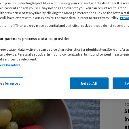
 to provide. Selecting Reject All or withdrawing your consent will disable them. If track
me content and ads you see may not be as relevant to you. You can resurface this menu
8 
ithdraw consent at any time by clicking the Manage Preferences link on the bottom of 
T
 will have effect within our Website. For more details, refer to our Privacy Policy.
Priva
ther not? Then we only place essential and statistical cookies, these do not record an
 Diabetes Risicotest invulde, heeft
22
type 2. Het Diabetes Fonds
r partners process data to provide:
D
nds noemt de uitkomst
geolocation data. Actively scan device characteristics for identification. Store and/or 
h
 on a device. Personalised advertising and content, advertising and content measurem
d services development.
tners (vendors)
11
T
Preferences
Reject All
I 
d
10
S
(
e