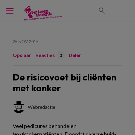
25 NOV 2015
Opslaan
Reacties
Delen
0
De risicovoet bij cliënten
met kanker
Webredactie
Veel pedicures behandelen
(ex-)kankerpatiënten. Doordat diverse huid-