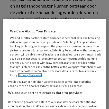
en nagelaandoeningen kunnen ontstaan door
de ziekte of de behandeling worden de voeten
van kankerpatiënten gekwalificeerd als
risicovoeten. Als de pedicure hiervoor geen
We Care About Your Privacy
speciale scholing heeft gevolgd, is het beter
deze patiënten tijdelijk door te verwijzen naar
We and our
887
partners store and access personal data, like browsing
data or unique identifiers, on your device. Selecting I Accept enables
een collega medisch pedicure.
tracking technologies to support the purposes shown under we and our
partners process data to provide. Selecting Reject All or withdrawing your
consent will disable them. If trackers are disabled, some content and ads
De risicovoet bij cliënten met kanker Podopost
you see may not be as relevant to you. You can resurface this menu to
juni 2015; 28 (PDF)
change your choices or withdraw consent at any time by clicking the
Manage Preferences link on the bottom of the webpage. Your choices will
have effect within our Website. For more details, refer to our Privacy
Policy.
Privacy Statement
Reageer op dit artikel
Deel dit artikel
Would you rather not? Then we only place essential and statistical
cookies, these do not record any data about you as a person
We and our partners process data to provide:
chemotherapie
cytostatica
huidafwijkingen
Use precise geolocation data. Actively scan device characteristics for
hypertiotische nagels
Igna Breedeveld
identification. Store and/or access information on a device. Personalised