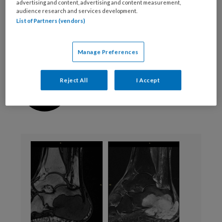
advertising and content, advertising and content measurement,
audience research and services development.
kanker
nagelafwijkingen
oncologie
List of Partners (vendors)
onycholyse
onychomycose
risicovoet
Manage Preferences
Webredactie
Reject All
I Accept