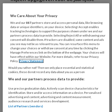
ledenvergadering. Het was prachtig
weer en ik zat ‘s ochtends vroeg al in
We Care About Your Privacy
de auto op weg naar Veenendaal. Bij
We and our
887
partners store and access personal data, like browsing
data or unique identifiers, on your device. Selecting I Accept enables
het bereiken van de parkeergarage van
tracking technologies to support the purposes shown under we and our
het Van der Valk hotel zag ik mij voor 2
partners process data to provide. Selecting Reject All or withdrawing your
consent will disable them. If trackers are disabled, some content and ads
hindernissen gesteld.
you see may not be as relevant to you. You can resurface this menu to
change your choices or withdraw consent at any time by clicking the
Manage Preferences link on the bottom of the webpage. Your choices will
have effect within our Website. For more details, refer to our Privacy
Policy.
Privacy Statement
PREMIUM
Would you rather not? Then we only place essential and statistical
cookies, these do not record any data about you as a person
Wilt u dit artikel lezen?
We and our partners process data to provide:
Use precise geolocation data. Actively scan device characteristics for
Neem voetenwerkmagazine.nl een maand
identification. Store and/or access information on a device. Personalised
gratis op proef. Na een maand stopt het
advertising and content, advertising and content measurement,
audience research and services development.
abonnement automatisch.
List of Partners (vendors)