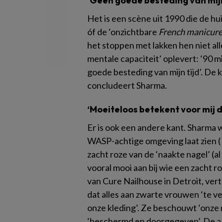
‘Geen goede besteding van mijn
Het is een scène uit 1990 die de h
óf de ‘onzichtbare
French manicur
het stoppen met lakken hen niet all
mentale capaciteit’ oplevert: ‘90 mi
goede besteding van mijn tijd’. De 
concludeert Sharma.
‘Moeiteloos betekent voor mij da
Er is ook een andere kant. Sharma w
WASP-achtige omgeving laat zien (
zacht roze van de ‘naakte nagel’ (al d
vooral mooi aan bij wie een zacht 
van Cure Nailhouse in Detroit, verte
dat alles aan zwarte vrouwen ‘te vee
onze kleding’. Ze beschouwt ‘onze 
‘beschermd en doorgegeven’. De a