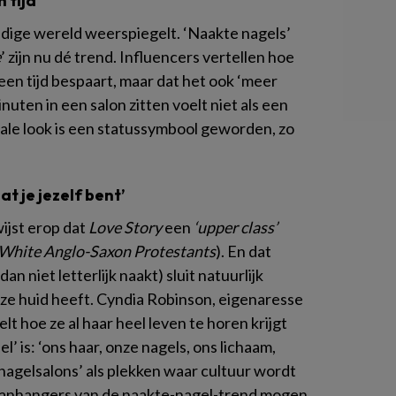
 tijd’
uidige wereld weerspiegelt. ‘Naakte nagels’
e
’ zijn nu dé trend. Influencers vertellen hoe
een tijd bespaart, maar dat het ook ‘meer
nuten in een salon zitten voelt niet als een
kale look is een statussymbool geworden, zo
t je jezelf bent’
ijst erop dat
Love Story
een
‘upper class’
White Anglo-Saxon Protestants
). En dat
an niet letterlijk naakt) sluit natuurlijk
roze huid heeft. Cyndia Robinson, eigenaresse
lt hoe ze al haar heel leven te horen krijgt
l’ is: ‘ons haar, onze nagels, ons lichaam,
nagelsalons’ als plekken waar cultuur wordt
anhangers van de naakte-nagel-trend mogen