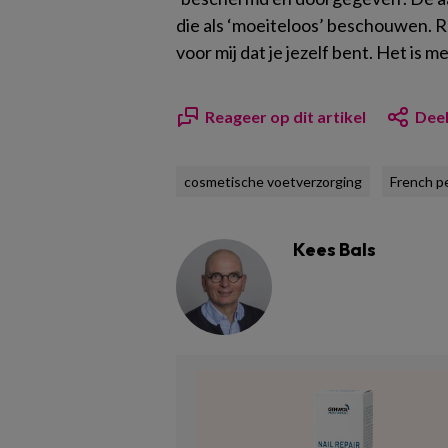
die als ‘moeiteloos’ beschouwen. R
voor mij dat je jezelf bent. Het is m
Reageer op dit artikel
Deel
cosmetische voetverzorging
French p
Kees Bals