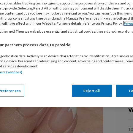
 Accept enables tracking technologies to support the purposes shown under we and our
 to provide. Selecting Reject All or withdrawing your consent will disable them. If track
me content and ads you see may not be as relevant to you. You can resurface this menu
ithdraw consent at any time by clicking the Manage Preferences link on the bottom of 
 will have effect within our Website. For more details, refer to our Privacy Policy.
Priva
jn al een tijdje dé trend. Journalist
ther not? Then we only place essential and statistical cookies, these do not record an
ew York Times
uit waarom zoveel
r partners process data to provide:
agels’.
geolocation data. Actively scan device characteristics for identification. Store and/or 
L
 on a device. Personalised advertising and content, advertising and content measurem
d services development.
tners (vendors)
5
D
Preferences
Reject All
I 
30
V
10