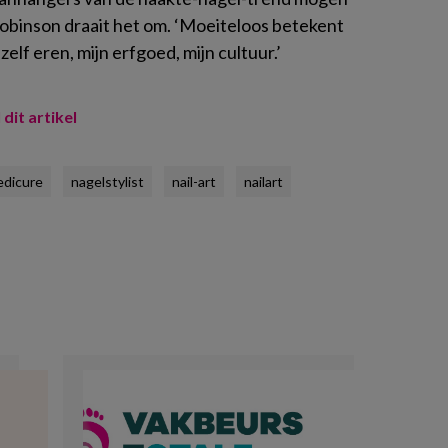
obinson draait het om. ‘Moeiteloos betekent
ezelf eren, mijn erfgoed, mijn cultuur.’
 dit artikel
edicure
nagelstylist
nail-art
nailart