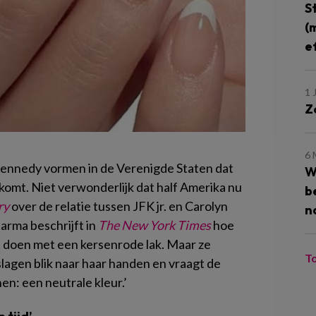
S
(
e
1 
Z
6 
Kennedy vormen in de Verenigde Staten dat
W
komt. Niet verwonderlijk dat half Amerika nu
b
ry
over de relatie tussen JFK jr. en Carolyn
n
harma beschrijft in
The New York Times
hoe
 doen met een kersenrode lak. Maar ze
T
lagen blik naar haar handen en vraagt ​​de
en: een neutrale kleur.’