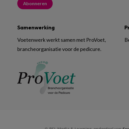
Abonneren
Samenwerking
P
Voetenwerk werkt samen met ProVoet,
B
brancheorganisatie voor de pedicure.
© BSL Media & Learning, onderdeel van
Spr