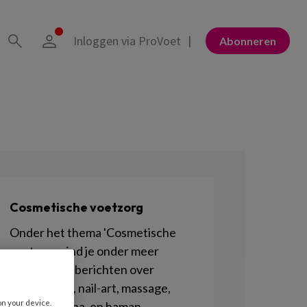
Inloggen via ProVoet
Abonneren
Cosmetische voetzorg
Onder het thema 'Cosmetische
voetzorg vind je onder meer
artikelen en berichten over
nagellakken, nail-art, massage,
on your device.
harsen, henna, en haman.