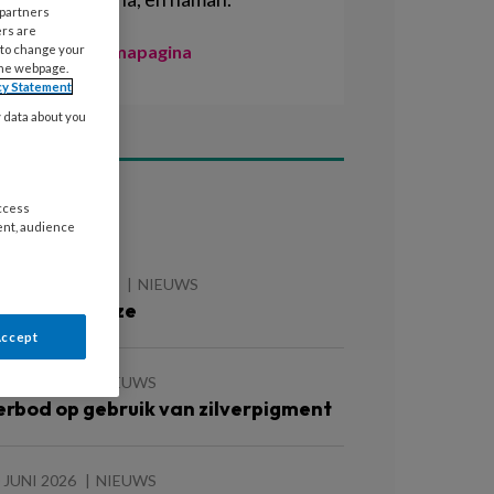
 partners
ers are
Naar de themapagina
 to change your
the webpage.
cy Statement
y data about you
access
ees ook
ent, audience
 AUGUSTUS 2026
NIEUWS
e zomer is roze
Accept
 JUNI 2026
NIEUWS
erbod op gebruik van zilverpigment
 JUNI 2026
NIEUWS