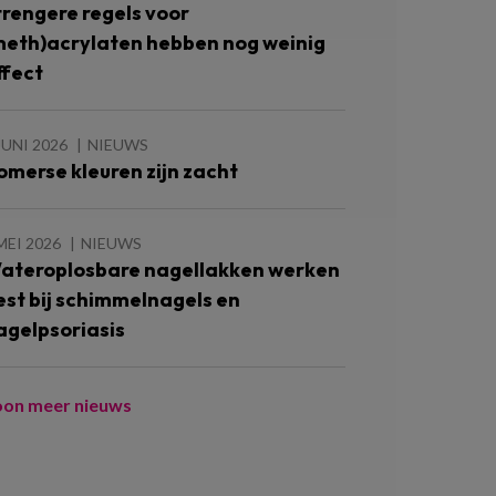
trengere regels voor
meth)acrylaten hebben nog weinig
ffect
JUNI 2026
NIEUWS
omerse kleuren zijn zacht
MEI 2026
NIEUWS
ateroplosbare nagellakken werken
est bij schimmelnagels en
agelpsoriasis
oon meer nieuws