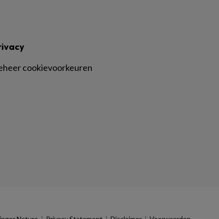
rivacy
eheer cookievoorkeuren
|
|
|
inger Nature
Privacy Statement
Disclaimer
Voorwaarden