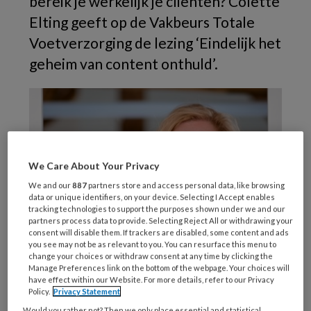
bereik je werkelijk je cliënten? Colette
Elting geeft op de Vakbeurs Totale
Voetverzorging de lezing ‘Eindelijk het
geheim van content onthuld’.
We Care About Your Privacy
We and our
887
partners store and access personal data, like browsing
data or unique identifiers, on your device. Selecting I Accept enables
tracking technologies to support the purposes shown under we and our
partners process data to provide. Selecting Reject All or withdrawing your
consent will disable them. If trackers are disabled, some content and ads
you see may not be as relevant to you. You can resurface this menu to
change your choices or withdraw consent at any time by clicking the
Manage Preferences link on the bottom of the webpage. Your choices will
have effect within our Website. For more details, refer to our Privacy
Sterke ‘content’ op sociale media kan leiden
Policy.
Privacy Statement
tot een grotere klantenkring en hogere
Would you rather not? Then we only place essential and statistical