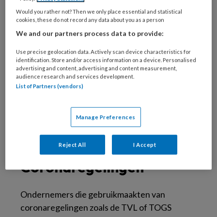
Belastingdienst.
Would you rather not? Then we only place essential and statistical
cookies, these do not record any data about you as a person
‘Omdat 2020 een bijzonder jaar was helpen we
We and our partners process data to provide:
ondernemers extra op weg’, verklaart fiscaal
jurist Fred Thielemans. ‘Ondernemers die de
Use precise geolocation data. Actively scan device characteristics for
identification. Store and/or access information on a device. Personalised
online aangifte doorlopen, zullen zien dat wij
advertising and content, advertising and content measurement,
de hulpteksten in het ondernemersgedeelte
audience research and services development.
List of Partners (vendors)
hebben aangevuld voor coronamaatregelen.
En wie op onze website kijkt, vindt daar de
informatie en een checklist die nodig zijn om de
Manage Preferences
aangifte voor 8 mei juist en volledig in te
vullen.’
Reject All
I Accept
Coronaregelingen
Ondernemers die gebruikmaakten van
coronaregelingen zoals de TVL of TOGS