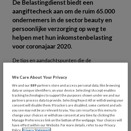
De Belastingdienst biedt een
aangiftecheck aan om de ruim 65.000
ondernemers in de sector beauty en
persoonlijke verzorging op weg te
helpen met hun inkomstenbelasting
voor coronajaar 2020.
De tips en aandachtspunten die de
Belastingdienst voor deze branche op een rij
heeft gezet, kunnen mogelijk ook voor
We Care About Your Privacy
pedicures van pas komen. ‘Ruim 1,5 miljoen
We and our
889
partners store and access personal data, like browsing
data or unique identifiers, on your device. Selecting I Accept enables
ondernemers moeten voor 8 mei hun aangifte
tracking technologies to support the purposes shown under we and our
inkomstenbelasting over 2020 indienen. Zo’n
partners process data to provide. Selecting Reject All or withdrawing your
consent will disable them. If trackers are disabled, some content and ads
450.000 van hen vullen deze zelf in via Mijn
you see may not be as relevant to you. You can resurface this menu to
Belastingdienst. Dat is altijd al een klus en in
change your choices or withdraw consent at any time by clicking the
Manage Preferences link on the bottom of the webpage. Your choices will
deze tijd met corona nog iets meer’, weet de
have effect within our Website. For more details, refer to our Privacy
Policy.
Privacy Statement