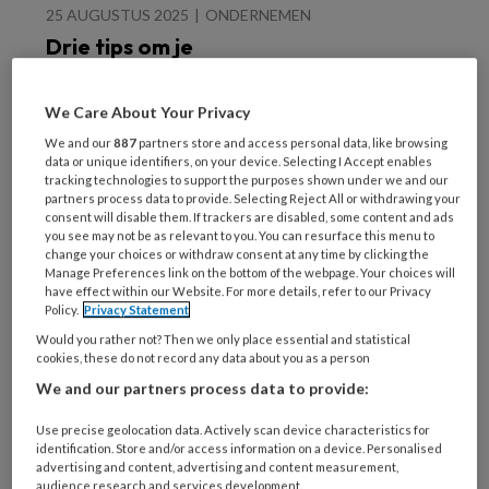
25 AUGUSTUS 2025
ONDERNEMEN
Drie tips om je
klantgegevens te
beschermen
We Care About Your Privacy
We and our
887
partners store and access personal data, like browsing
data or unique identifiers, on your device. Selecting I Accept enables
tracking technologies to support the purposes shown under we and our
partners process data to provide. Selecting Reject All or withdrawing your
consent will disable them. If trackers are disabled, some content and ads
you see may not be as relevant to you. You can resurface this menu to
change your choices or withdraw consent at any time by clicking the
2 JULI 2025
ONDERNEMEN
Manage Preferences link on the bottom of the webpage. Your choices will
Webinar
have effect within our Website. For more details, refer to our Privacy
Policy.
Privacy Statement
‘Schijnzelfstandigheid’
volgeboekt
Would you rather not? Then we only place essential and statistical
cookies, these do not record any data about you as a person
We and our partners process data to provide:
Use precise geolocation data. Actively scan device characteristics for
identification. Store and/or access information on a device. Personalised
advertising and content, advertising and content measurement,
audience research and services development.