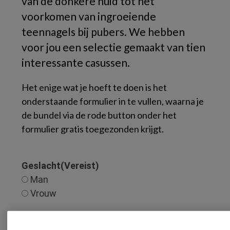
van de donkere huid tot het
voorkomen van ingroeiende
teennagels bij pubers. We hebben
voor jou een selectie gemaakt van tien
interessante casussen.
Het enige wat je hoeft te doen is het
onderstaande formulier in te vullen, waarna je
de bundel via de rode button onder het
formulier gratis toegezonden krijgt.