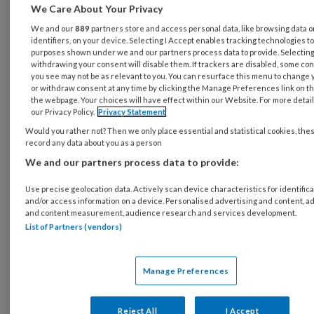
We Care About Your Privacy
We and our
889
partners store and access personal data, like browsing data 
identifiers, on your device. Selecting I Accept enables tracking technologies t
purposes shown under we and our partners process data to provide. Selecting 
withdrawing your consent will disable them. If trackers are disabled, some co
you see may not be as relevant to you. You can resurface this menu to change 
or withdraw consent at any time by clicking the Manage Preferences link on th
the webpage. Your choices will have effect within our Website. For more details
our Privacy Policy.
Privacy Statement
Would you rather not? Then we only place essential and statistical cookies, the
record any data about you as a person
We and our partners process data to provide:
Use precise geolocation data. Actively scan device characteristics for identifica
and/or access information on a device. Personalised advertising and content, a
and content measurement, audience research and services development.
List of Partners (vendors)
Manage Preferences
Reject All
I Accept