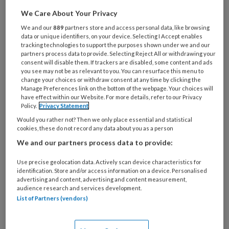
soorten moeten we zeker bij de hand hebben
We Care About Your Privacy
en aan welke kwaliteitseisen moeten deze
We and our
889
partners store and access personal data, like browsing
data or unique identifiers, on your device. Selecting I Accept enables
materialen voldoen? Wanneer is
tracking technologies to support the purposes shown under we and our
steriel verband noodzaak? Medisch pedicures
partners process data to provide. Selecting Reject All or withdrawing your
consent will disable them. If trackers are disabled, some content and ads
Igna Breedeveld, Carlien Hofland en Hettie
you see may not be as relevant to you. You can resurface this menu to
Klootwijk vertellen hoe zij er mee omgaan.
change your choices or withdraw consent at any time by clicking the
Manage Preferences link on the bottom of the webpage. Your choices will
have effect within our Website. For more details, refer to our Privacy
Praktijk & Instrument: Noodzakelijke
Policy.
Privacy Statement
wondverbandmiddelen Podopost december
Would you rather not? Then we only place essential and statistical
cookies, these do not record any data about you as a person
2014;27
(PDF)
We and our partners process data to provide:
Use precise geolocation data. Actively scan device characteristics for
identification. Store and/or access information on a device. Personalised
advertising and content, advertising and content measurement,
audience research and services development.
Reageer op dit artikel
Deel dit artikel
List of Partners (vendors)
Carlien Hofland
code
fixatiepleisters