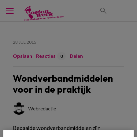
28 JUL 2015
Opslaan
Reacties
Delen
0
Wondverbandmiddelen
voor in de praktijk
Webredactie
Bepaalde wondverbandmiddelen zijn
onmisbaar in de pedicurepraktijk. Welke