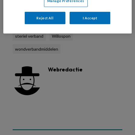
Manage Preferences
hechtpleisters
Hettie Klootwijk
Reject All
I Accept
Igna Breedeveld
kleefpleisters
steriel verband
Willospon
wondverbandmiddelen
Webredactie