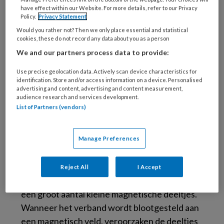
Het hydrogelverband bevat keratinocyten –
have effect within our Website. For more details, refer to our Privacy
Policy.
Privacy Statement
een celtype dat betrokken is bij huidherstel –
Would you rather not? Then we only place essential and statistical
en fibroblasten, die een sleutelcomponent zijn
cookies, these do not record any data about you as a person
van bindweefsel. Onder normale
We and our partners process data to provide:
omstandigheden ervaren huidcellen
Use precise geolocation data. Actively scan device characteristics for
mechanische vervorming als onze huid
identification. Store and/or access information on a device. Personalised
beweegt, wat ze stimuleert. Patiënten met
advertising and content, advertising and content measurement,
audience research and services development.
een wond kunnen echter een lagere mobiliteit
List of Partners (vendors)
hebben, wat het vermogen van de cellen in de
wond om de wond te genezen beperkt.
Manage Preferences
De onderzoekers hebben hetzelfde
mechanische vervormingsproces in hun
Reject All
I Accept
hydrogelverband geïntroduceerd. Het bevat
een groot aantal kleine magnetische deeltjes.
Wanneer het verband wordt blootgesteld aan
een magnetisch veld, veroorzaken de deeltjes