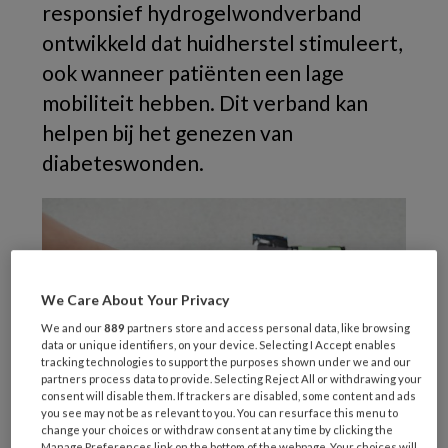
responsief hydrogelwondverband
ontwikkeld dat huidherstel stimuleert,
ook wanneer patiënten een lage
mobiliteit hebben. Dit verband kan
helpen bij het genezen van
diabeteswonden.
We Care About Your Privacy
We and our
889
partners store and access personal data, like browsing
data or unique identifiers, on your device. Selecting I Accept enables
tracking technologies to support the purposes shown under we and our
partners process data to provide. Selecting Reject All or withdrawing your
consent will disable them. If trackers are disabled, some content and ads
you see may not be as relevant to you. You can resurface this menu to
change your choices or withdraw consent at any time by clicking the
Manage Preferences link on the bottom of the webpage. Your choices will