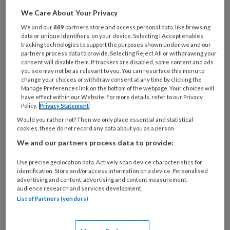
Een cliënt die wandelt en hardloopt heeft bij
We Care About Your Privacy
een langdurige loop
We and our
889
partners store and access personal data, like browsing
beschadigingen opgelopen aan verschillende
data or unique identifiers, on your device. Selecting I Accept enables
nagels. Ze is nu onder behandeling voor
tracking technologies to support the purposes shown under we and our
partners process data to provide. Selecting Reject All or withdrawing your
een overmatige hoeveelheid hoornstof onder
consent will disable them. If trackers are disabled, some content and ads
nagel dig. 1 links. Deze nagel groeit ver uit
you see may not be as relevant to you. You can resurface this menu to
change your choices or withdraw consent at any time by clicking the
het nagelbed. De hoornstof is heel hard en
Manage Preferences link on the bottom of the webpage. Your choices will
have effect within our Website. For more details, refer to our Privacy
verkleefd en lijkt ‘vergroeid’ met het nagelbed.
Policy.
Privacy Statement
Na verwijderen komt er steeds nieuwe harde
Would you rather not? Then we only place essential and statistical
hoornstof terug, waardoor de nagel niet terug
cookies, these do not record any data about you as a person
naar het nagelbed gaat. Toos Mennen geeft
We and our partners process data to provide:
advies.
Use precise geolocation data. Actively scan device characteristics for
identification. Store and/or access information on a device. Personalised
Vraag & Antwoord Cliënt heeft overmatige
advertising and content, advertising and content measurement,
audience research and services development.
hoeveelheid hoornstof Podopost februari
List of Partners (vendors)
2016:29 (PDF)