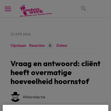
25 APR 2016
Opslaan
Reacties
Delen
0
Vraag en antwoord: cliënt
heeft overmatige
hoeveelheid hoornstof
Webredactie