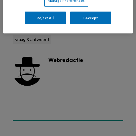
Manage Preferences
Reageer op dit artikel
Deel dit artikel
Reject All
I Accept
overmatig hoornstof
Toos Mennen
vraag & antwoord
Webredactie