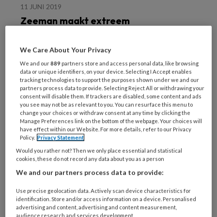
11 JUNI 2019
Zeeman maakt extreem
dure sneaker uit
nieuwsgierigheid
We Care About Your Privacy
We and our
889
partners store and access personal data, like browsing
data or unique identifiers, on your device. Selecting I Accept enables
tracking technologies to support the purposes shown under we and our
partners process data to provide. Selecting Reject All or withdrawing your
consent will disable them. If trackers are disabled, some content and ads
you see may not be as relevant to you. You can resurface this menu to
change your choices or withdraw consent at any time by clicking the
3 JUNI 2019
Manage Preferences link on the bottom of the webpage. Your choices will
Menzis voert diploma-
have effect within our Website. For more details, refer to our Privacy
Policy.
Privacy Statement
eis voor medisch
pedicures nu door
Would you rather not? Then we only place essential and statistical
cookies, these do not record any data about you as a person
We and our partners process data to provide:
Use precise geolocation data. Actively scan device characteristics for
identification. Store and/or access information on a device. Personalised
advertising and content, advertising and content measurement,
audience research and services development.