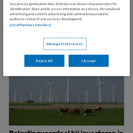
Use precise geolocation data. Actively scan device characteristics for
Artikelen over dit thema
identification. Store and/or access information on a device. Personalised
advertising and content, advertising and content measurement,
audience research and services development.
List of Partners (vendors)
15 JANUARI 2026
DUURZAAMHEID
ONDERNEMEN
Manage Preferences
Reject All
I Accept
Belastingvoordeel bij investeren in