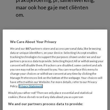
maar ook hoe ga je met cliënten
om.
We Care About Your Privacy
Verdieping
We and our
887
partners store and access personal data, like browsing
data or unique identifiers, on your device. Selecting I Accept enables
tracking technologies to support the purposes shown under we and our
Branche
partners process data to provide. Selecting Reject All or withdrawing your
consent will disable them. If trackers are disabled, some content and ads
Omgaan met cliënten
you see may not be as relevant to you. You can resurface this menu to
change your choices or withdraw consent at any time by clicking the
PR
Manage Preferences link on the bottom of the webpage. Your choices will
Praktijkvoering
have effect within our Website. For more details, refer to our Privacy
Policy.
Privacy Statement
Samenwerking
Would you rather not? Then we only place essential and statistical
Wet- en regelgeving
cookies, these do not record any data about you as a person
We and our partners process data to provide: