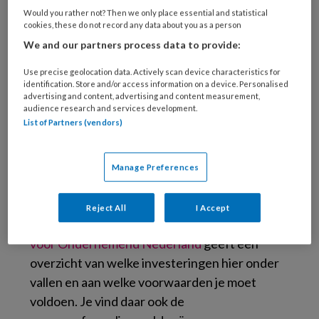
(Foto: Dirk Ingo Franke; Creative Commons)
Would you rather not? Then we only place essential and statistical
cookies, these do not record any data about you as a person
Met deze EIA wil de rijksoverheid
We and our partners process data to provide:
energiebesparing, CO₂-reductie en duurzame
economische groei stimuleren. Ondernemers
Use precise geolocation data. Actively scan device characteristics for
identification. Store and/or access information on a device. Personalised
die hierin investeren kunnen hiervoor
advertising and content, advertising and content measurement,
belastingaftrek krijgen, wanneer ze onder de
audience research and services development.
List of Partners (vendors)
inkomstenbelasting of
vennootschapsbelasting vallen. Het budget
voor de EIA is dit jaar € 460 miljoen. Dat is € 29
Manage Preferences
miljoen meer dan in 2025. De EIA regelt dat je
40 procent van de investeringskosten kunt
Reject All
I Accept
aftrekken van de fiscale winst. De
Rijksdienst
voor Ondernemend Nederland
geeft een
overzicht van welke investeringen hier onder
vallen en aan welke voorwaarden je moet
voldoen. Je vind daar ook de