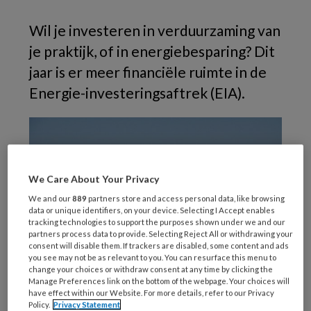
Wil je investeren in verduurzaming van
je praktijk, of in energiebesparing? Dit
jaar is er meer financiële ruimte in de
Energie-investeringsaftrek (EIA).
We Care About Your Privacy
We and our
889
partners store and access personal data, like browsing
data or unique identifiers, on your device. Selecting I Accept enables
tracking technologies to support the purposes shown under we and our
partners process data to provide. Selecting Reject All or withdrawing your
consent will disable them. If trackers are disabled, some content and ads
you see may not be as relevant to you. You can resurface this menu to
change your choices or withdraw consent at any time by clicking the
Manage Preferences link on the bottom of the webpage. Your choices will
have effect within our Website. For more details, refer to our Privacy
Policy.
Privacy Statement