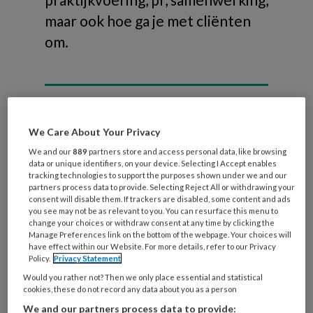
maar ook hoe ga je met cliënten
om.
Verdieping
We Care About Your Privacy
We and our
889
partners store and access personal data, like browsing
data or unique identifiers, on your device. Selecting I Accept enables
Branche
tracking technologies to support the purposes shown under we and our
partners process data to provide. Selecting Reject All or withdrawing your
Omgaan met cliënten
consent will disable them. If trackers are disabled, some content and ads
PR
you see may not be as relevant to you. You can resurface this menu to
change your choices or withdraw consent at any time by clicking the
Praktijkvoering
Manage Preferences link on the bottom of the webpage. Your choices will
have effect within our Website. For more details, refer to our Privacy
Samenwerking
Policy.
Privacy Statement
Wet- en regelgeving
Would you rather not? Then we only place essential and statistical
cookies, these do not record any data about you as a person
We and our partners process data to provide: