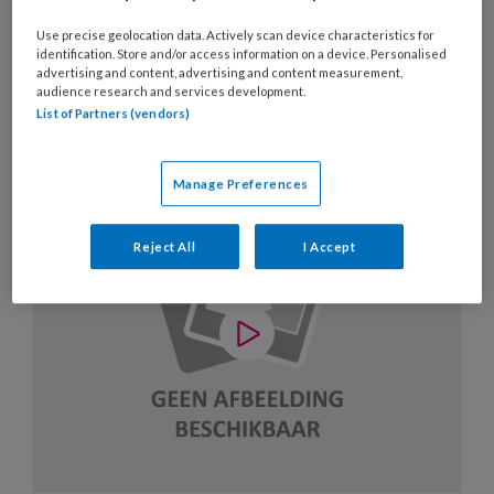
Artikelen over dit thema
Use precise geolocation data. Actively scan device characteristics for
identification. Store and/or access information on a device. Personalised
advertising and content, advertising and content measurement,
audience research and services development.
List of Partners (vendors)
10 JULI 2019
PRAKTIJKVOERING
ONDERNEMEN
Manage Preferences
Reject All
I Accept