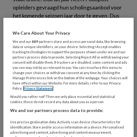
opleiders gevraagd hun scholingsaanbod voor
het komende seizoen jaar door te geven. Dus
wil je weten wat er bij jou in de buurt aan
scholing wordt gegeven, wat een specifieke
We Care About Your Privacy
opleider aanbiedt of op onderwerp het totale
We and our
889
partners store and access personal data, like browsing
data or unique identifiers, on your device. Selecting I Accept enables
aanbod zien. Geen probleem. Je hebt
tracking technologies to support the purposes shown under we and our
meerdere zoekmogelijkheden. Per cursus vind
partners process data to provide. Selecting Reject All or withdrawing your
consent will disable them. If trackers are disabled, some content and ads
je informatie over kosten, duur, verhouding
you see may not be as relevant to you. You can resurface this menu to
theorie en praktijk en eventueel
change your choices or withdraw consent at any time by clicking the
Manage Preferences link on the bottom of the webpage. Your choices will
accreditatiepunten en exameninstituut.
have effect within our Website. For more details, refer to our Privacy
Policy.
Privacy Statement
Naar het
scholingsoverzicht
Would you rather not? Then we only place essential and statistical
cookies, these do not record any data about you as a person
We and our partners process data to provide:
Use precise geolocation data. Actively scan device characteristics for
identification. Store and/or access information on a device. Personalised
Reageer op dit artikel
Deel dit artikel
advertising and content, advertising and content measurement,