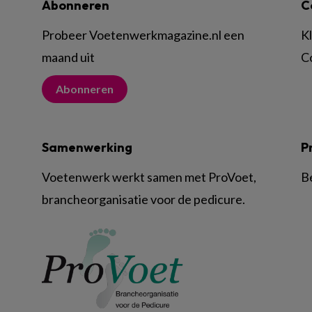
Abonneren
C
Probeer Voetenwerkmagazine.nl een
K
maand uit
C
Abonneren
Samenwerking
P
Voetenwerk werkt samen met ProVoet,
B
brancheorganisatie voor de pedicure.