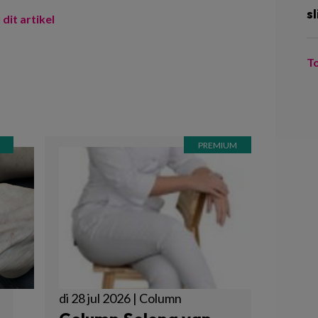
sl
 dit artikel
T
di 28 jul 2026 | Column