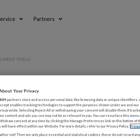
ervice
Partners
 WEER TERUG
About Your Privacy
L
889
partners store and access personal data, like browsing data or unique identifiers, 
Opslaan
Reacties
Delen
0
 Accept enables tracking technologies to support the purposes shown under we and our
 to provide. Selecting Reject All or withdrawing your consent will disable them. If track
me content and ads you see may not be as relevant to you. You can resurface this menu
7
vakbeurs weer
ithdraw consent at any time by clicking the Manage Preferences link on the bottom of 
P
 will have effect within our Website. For more details, refer to our Privacy Policy.
Priva
v
ther not? Then we only place essential and statistical cookies, these do not record an