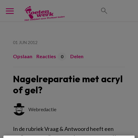
01 JUN 2012
Opslaan
Reacties
Delen
0
Nagelreparatie met acryl
of gel?
Webredactie
In de rubriek Vraag & Antwoord heeft een
pedicure een client van wie een teennagel is