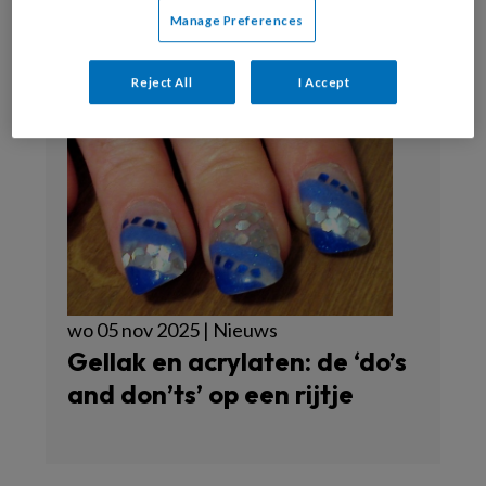
Manage Preferences
Reject All
I Accept
wo 05 nov 2025 | Nieuws
Gellak en acrylaten: de ‘do’s
and don’ts’ op een rijtje