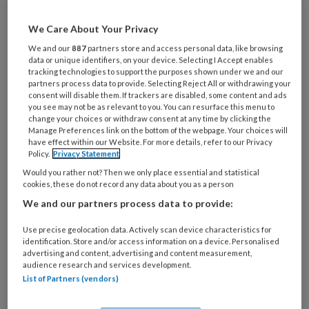
losgeraakt tijdens het voetballen. Toos
We Care About Your Privacy
Mennen wordt om advies gevraagd over
We and our
887
partners store and access personal data, like browsing
nagelreparatie in dit specifieke geval.
data or unique identifiers, on your device. Selecting I Accept enables
tracking technologies to support the purposes shown under we and our
partners process data to provide. Selecting Reject All or withdrawing your
Nagelreparatie met acryl of gel?.
Podopost
consent will disable them. If trackers are disabled, some content and ads
2012 juni;25(5)
(PDF).
you see may not be as relevant to you. You can resurface this menu to
change your choices or withdraw consent at any time by clicking the
Manage Preferences link on the bottom of the webpage. Your choices will
have effect within our Website. For more details, refer to our Privacy
Reageer op dit artikel
Deel dit artikel
Policy.
Privacy Statement
Would you rather not? Then we only place essential and statistical
cookies, these do not record any data about you as a person
acryl
gel
losgeraakte nagel
nagelreparatie
We and our partners process data to provide:
Toos Mennen
voetballer
vraag & antwoord
Use precise geolocation data. Actively scan device characteristics for
identification. Store and/or access information on a device. Personalised
advertising and content, advertising and content measurement,
audience research and services development.
Webredactie
List of Partners (vendors)