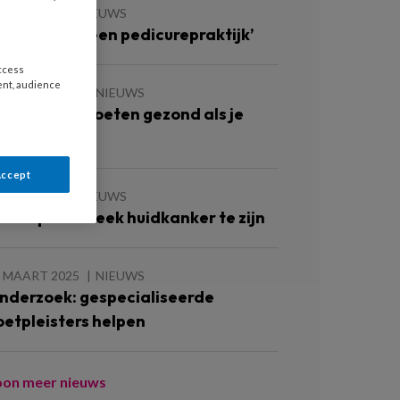
 JUNI 2026
NIEUWS
Vliegtuig is geen pedicurepraktijk’
access
ent, audience
1 MAART 2026
NIEUWS
o houd je je voeten gezond als je
iabetes hebt
Accept
 JUNI 2025
NIEUWS
rat op hiel bleek huidkanker te zijn
1 MAART 2025
NIEUWS
nderzoek: gespecialiseerde
oetpleisters helpen
oon meer nieuws