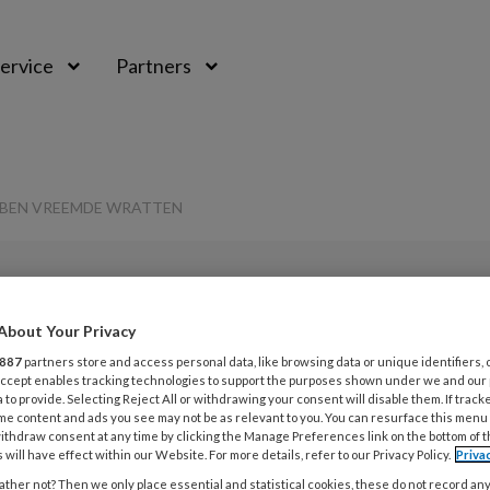
ervice
Partners
BBEN VREEMDE WRATTEN
About Your Privacy
L
Opslaan
Reacties
Delen
0
887
partners store and access personal data, like browsing data or unique identifiers, 
 Accept enables tracking technologies to support the purposes shown under we and our
 to provide. Selecting Reject All or withdrawing your consent will disable them. If track
21
hter hebben
me content and ads you see may not be as relevant to you. You can resurface this menu
G
ithdraw consent at any time by clicking the Manage Preferences link on the bottom of 
 will have effect within our Website. For more details, refer to our Privacy Policy.
Priva
ten
ther not? Then we only place essential and statistical cookies, these do not record an