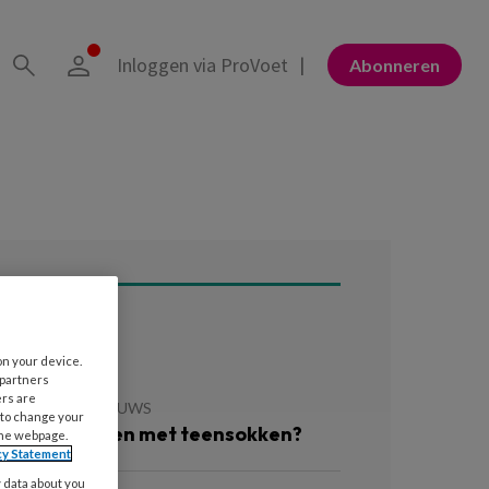
Inloggen via ProVoet
Abonneren
ees ook
on your device.
 partners
ers are
 JULI 2026
NIEUWS
 to change your
ezonder lopen met teensokken?
the webpage.
cy Statement
y data about you