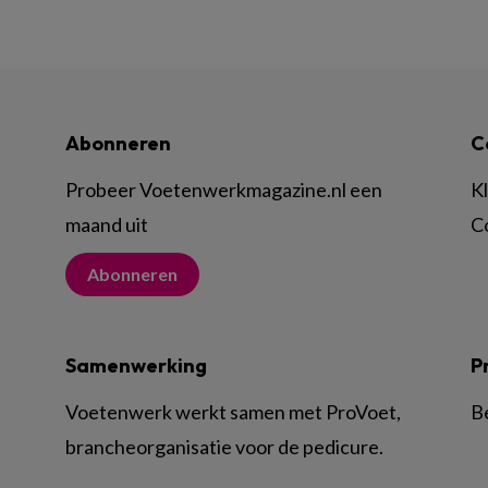
Abonneren
C
Probeer Voetenwerkmagazine.nl een
K
maand uit
C
Abonneren
Samenwerking
P
Voetenwerk werkt samen met ProVoet,
B
brancheorganisatie voor de pedicure.