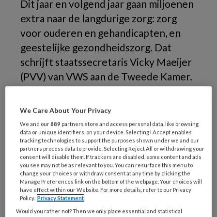
Dit jaar en volgend jaar gaan miljoenen
extra naar de langdurige zorg: zorg
voor ouderen en gehandicapten, en
geestelijke gezondheidszorg. Dat
schrijft staatssecretaris Vicky Maeijer
(PVV) van VWS aan de Tweede Kamer.
We Care About Your Privacy
We and our
889
partners store and access personal data, like browsing
data or unique identifiers, on your device. Selecting I Accept enables
tracking technologies to support the purposes shown under we and our
partners process data to provide. Selecting Reject All or withdrawing your
consent will disable them. If trackers are disabled, some content and ads
you see may not be as relevant to you. You can resurface this menu to
change your choices or withdraw consent at any time by clicking the
Manage Preferences link on the bottom of the webpage. Your choices will
have effect within our Website. For more details, refer to our Privacy
Policy.
Privacy Statement
Would you rather not? Then we only place essential and statistical