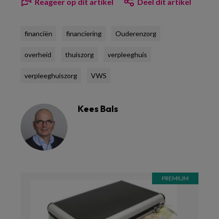
Reageer op dit artikel
Deel dit artikel
financiën
financiering
Ouderenzorg
overheid
thuiszorg
verpleeghuis
verpleeghuiszorg
VWS
Kees Bals