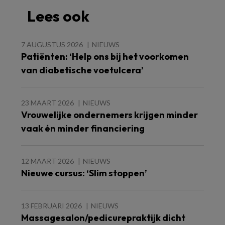
Lees ook
7 AUGUSTUS 2026
NIEUWS
Patiënten: ‘Help ons bij het voorkomen
van diabetische voetulcera’
23 MAART 2026
NIEUWS
Vrouwelijke ondernemers krijgen minder
vaak én minder financiering
12 MAART 2026
NIEUWS
Nieuwe cursus: ‘Slim stoppen’
13 FEBRUARI 2026
NIEUWS
Massagesalon/pedicurepraktijk dicht