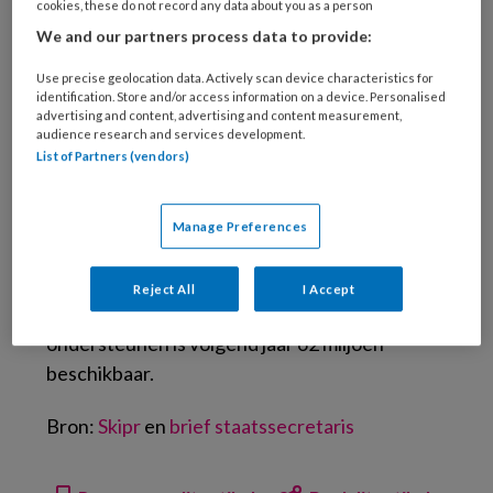
cookies, these do not record any data about you as a person
Foto: Jan Willem Schouten
We and our partners process data to provide:
Het vorige kabinet had al 310 miljoen euro
opzij gelegd. Dit omdat de langdurige zorg
Use precise geolocation data. Actively scan device characteristics for
identification. Store and/or access information on a device. Personalised
steeds duurder wordt. Maeijer gebruikt nu 76
advertising and content, advertising and content measurement,
miljoen daarvan voor uitgaven dit jaar.
audience research and services development.
List of Partners (vendors)
Daarnaast verhoogt ze het budget met 125
miljoen. Besparing die het vorig kabinet had
ingepland, waren al geschrapt door het nieuwe
Manage Preferences
kabinet. Net als de vorige regering wil dit
kabinet minder mensen in het verpleeghuis, en
Reject All
I Accept
meer zorg thuis. Om die verandering te
ondersteunen is volgend jaar 62 miljoen
beschikbaar.
Bron:
Skipr
en
brief staatssecretaris