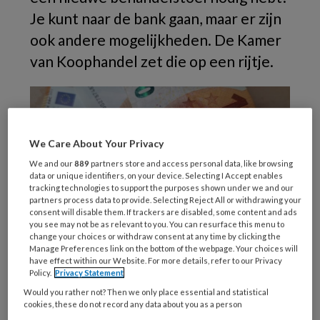
Je kunt naar de bank gaan, maar er zijn
ook andere mogelijkheden. De Kamer
van Koophandel zet die op een rijtje.
We Care About Your Privacy
We and our
889
partners store and access personal data, like browsing
data or unique identifiers, on your device. Selecting I Accept enables
tracking technologies to support the purposes shown under we and our
partners process data to provide. Selecting Reject All or withdrawing your
consent will disable them. If trackers are disabled, some content and ads
you see may not be as relevant to you. You can resurface this menu to
change your choices or withdraw consent at any time by clicking the
Nee, het geld groeit je niet op de rug. En ook
Manage Preferences link on the bottom of the webpage. Your choices will
have effect within our Website. For more details, refer to our Privacy
niet aan bomen. Maar voor een financiering
Policy.
Privacy Statement
hoef je niet per se bij de bank aan te kloppen.
Would you rather not? Then we only place essential and statistical
cookies, these do not record any data about you as a person
Je kunt bijvoorbeeld in gesprek gaan met