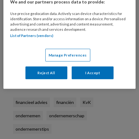
We and our partners process data to provide:
familie of vrienden. Met
crowdfunding
kun je
een nog groter groep mensen aanspreken. Die
Use precise geolocation data. Actively scan device characteristics for
identification. Store and/or access information on a device. Personalised
behandelstoel kun je wellicht leasen, wat in
advertising and content, advertising and content measurement,
feite een vorm van huren is. Dan heb je nog het
audience research and services development.
List of Partners (vendors)
microkrediet en het MKB-krediet. En zo is er
nog een hele rits aan mogelijkheden die de
Kamer van Koophandel laat zien op de
website
.
Manage Preferences
Met een overzicht van de voor- en nadelen.
Reject All
I Accept
Reageer op dit artikel
Deel dit artikel
financieel advies
financiën
KvK
ondernemen
ondernemerschap
ondernemerstips