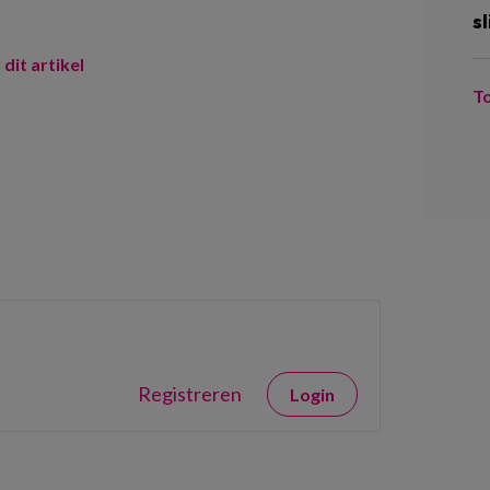
sl
 dit artikel
T
Registreren
Login