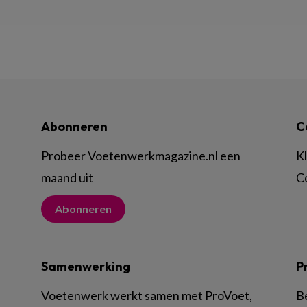
Abonneren
C
Probeer Voetenwerkmagazine.nl een
K
maand uit
C
Abonneren
Samenwerking
P
Voetenwerk werkt samen met ProVoet,
B