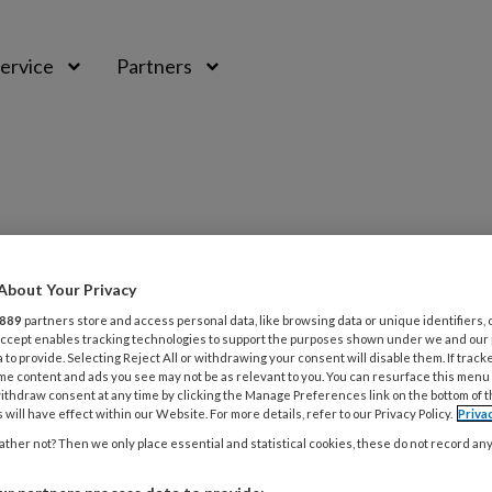
ervice
Partners
S
About Your Privacy
PREMIUM
889
partners store and access personal data, like browsing data or unique identifiers, 
L
 Accept enables tracking technologies to support the purposes shown under we and our
Opslaan
Reacties
Delen
0
 to provide. Selecting Reject All or withdrawing your consent will disable them. If track
me content and ads you see may not be as relevant to you. You can resurface this menu
ithdraw consent at any time by clicking the Manage Preferences link on the bottom of 
7
 will have effect within our Website. For more details, refer to our Privacy Policy.
Priva
Iedereen is anders
P
ther not? Then we only place essential and statistical cookies, these do not record an
v