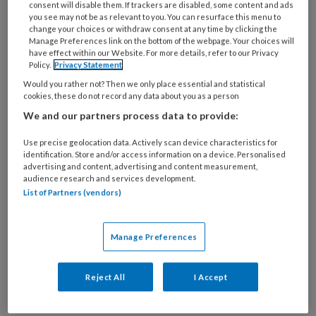
consent will disable them. If trackers are disabled, some content and ads
onvoldoende tijd voor een uitgebreide intake
you see may not be as relevant to you. You can resurface this menu to
change your choices or withdraw consent at any time by clicking the
of systematische evaluatie. Met het RIAB loop
Manage Preferences link on the bottom of the webpage. Your choices will
je geen risico meer dat belangrijke stappen
have effect within our Website. For more details, refer to our Privacy
Policy.
Privacy Statement
worden overgeslagen. Het biedt je structuur
Would you rather not? Then we only place essential and statistical
van intake tot evaluatie, ondersteunt bij
cookies, these do not record any data about you as a person
risicobeoordeling en maakt het mogelijk om je
We and our partners process data to provide:
behandelresultaten aantoonbaar te
Use precise geolocation data. Actively scan device characteristics for
verbeteren. Bovendien gaat ProVoet met het
identification. Store and/or access information on a device. Personalised
RIAB anonieme data verzamelen waarmee de
advertising and content, advertising and content measurement,
audience research and services development.
toegevoegde waarde van pedicures in de
List of Partners (vendors)
gezondheidszorg kan worden aangetoond.
Zo werkt het RIAB
Manage Preferences
1. Intake: Bepaal of de behandeling kan
Reject All
I Accept
plaatsvinden of dat doorverwijzing nodig is.