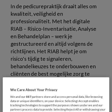
In de pedicurepraktijk draait alles om
kwaliteit, veiligheid en
professionaliteit. Met het digitale
RIAB – Risico-Inventarisatie, Analyse
en Behandelplan – werk je
gestructureerd en altijd volgens de
richtlijnen. Het RIAB helpt je om
risico's tijdig te signaleren,
behandelkeuzes te onderbouwen en
cliënten de best mogelijke zorg te
bieden.
We Care About Your Privacy
Waarom werken met RIAB?
We and our
887
partners store and access personal data, like browsing
data or unique identifiers, on your device. Selecting I Accept enables
tracking technologies to support the purposes shown under we and our
Veel pedicures nemen na hun opleiding
partners process data to provide. Selecting Reject All or withdrawing your