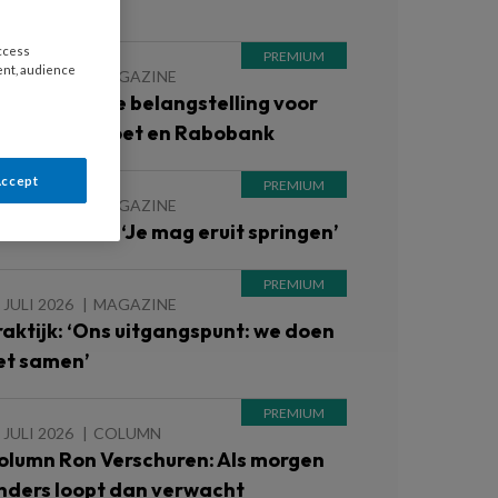
raktijk
access
ent, audience
 JULI 2026
MAGAZINE
roVoet: Grote belangstelling voor
ebinar ProVoet en Rabobank
Accept
 JULI 2026
MAGAZINE
ndernemen: ‘Je mag eruit springen’
 JULI 2026
MAGAZINE
raktijk: ‘Ons uitgangspunt: we doen
et samen’
 JULI 2026
COLUMN
olumn Ron Verschuren: Als morgen
nders loopt dan verwacht