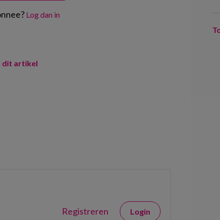
onnee?
Log dan in
T
 dit artikel
Registreren
Login