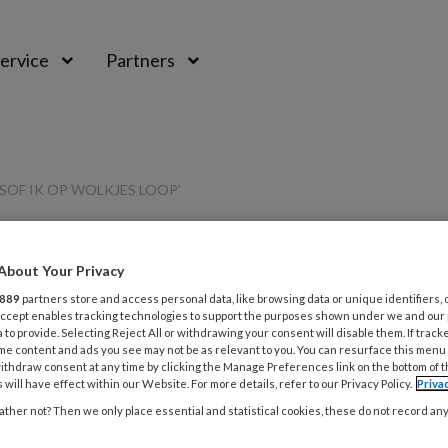
ervice
Partners
LSOF IK OP WOLKJES LOOP’
About Your Privacy
PREMIUM
889
partners store and access personal data, like browsing data or unique identifiers, 
L
 Accept enables tracking technologies to support the purposes shown under we and our
Opslaan
Reacties
Delen
0
 to provide. Selecting Reject All or withdrawing your consent will disable them. If track
me content and ads you see may not be as relevant to you. You can resurface this menu
ithdraw consent at any time by clicking the Manage Preferences link on the bottom of 
3
eling lijkt het
 will have effect within our Website. For more details, refer to our Privacy Policy.
Priva
R
ther not? Then we only place essential and statistical cookies, these do not record an
z
kjes loop’