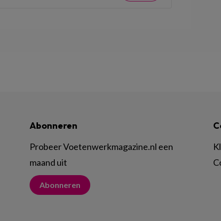
Abonneren
C
Probeer Voetenwerkmagazine.nl een
K
maand uit
C
Abonneren