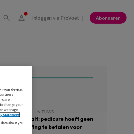
Inloggen via ProVoet
Abonneren
on your device.
ees ook
 partners
ers are
 to change your
the webpage.
 AUGUSTUS 2026
NIEUWS
cy Statement
echter bepaalt: pedicure hoeft geen
y data about you
uiveringsheffing te betalen voor