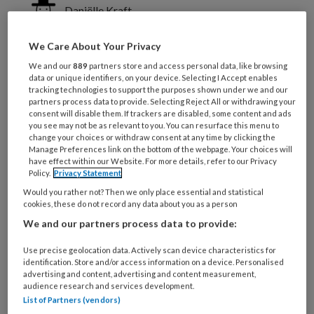
Daniëlle Kraft
We Care About Your Privacy
Als recent gediplomeerd medisch
We and our
889
partners store and access personal data, like browsing
pedicure wilt u uiteraard uw kennis en
data or unique identifiers, on your device. Selecting I Accept enables
tracking technologies to support the purposes shown under we and our
kunde toepassen en te gelde maken, u
partners process data to provide. Selecting Reject All or withdrawing your
consent will disable them. If trackers are disabled, some content and ads
bent immers ook ondernemer. U wilt
you see may not be as relevant to you. You can resurface this menu to
relaties aangaan met andere
change your choices or withdraw consent at any time by clicking the
Manage Preferences link on the bottom of the webpage. Your choices will
zorgdisciplines, als potentiële
have effect within our Website. For more details, refer to our Privacy
Policy.
Privacy Statement
verwijzers. Hoe maakt u zich bekend bij
Would you rather not? Then we only place essential and statistical
gezondheidscentra,
cookies, these do not record any data about you as a person
huisartsenpraktijken,
We and our partners process data to provide:
diabetesspreekuren en regionale
Use precise geolocation data. Actively scan device characteristics for
zorggroepen? Het antwoord: zorg
identification. Store and/or access information on a device. Personalised
advertising and content, advertising and content measurement,
voor een professionele presentatie.
audience research and services development.
List of Partners (vendors)