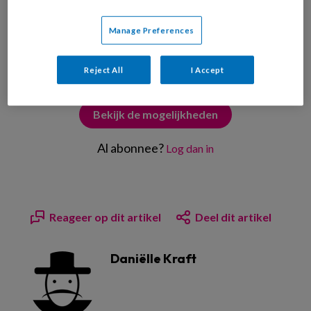
Manage Preferences
PREMIUM
Reject All
I Accept
Bekijk de mogelijkheden
Al abonnee?
Log dan in
Reageer op dit artikel
Deel dit artikel
Daniëlle Kraft