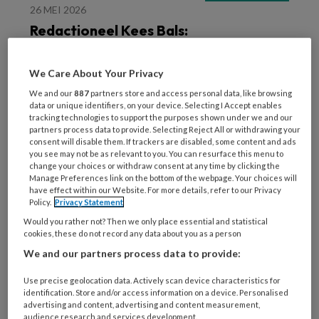
26 MEI 2026
Redactioneel Kees Bals:
Laten we gaan wankelen
We Care About Your Privacy
We and our
887
partners store and access personal data, like browsing
data or unique identifiers, on your device. Selecting I Accept enables
tracking technologies to support the purposes shown under we and our
partners process data to provide. Selecting Reject All or withdrawing your
consent will disable them. If trackers are disabled, some content and ads
you see may not be as relevant to you. You can resurface this menu to
change your choices or withdraw consent at any time by clicking the
25 MAART 2026
Manage Preferences link on the bottom of the webpage. Your choices will
Redactioneel Kees Bals:
have effect within our Website. For more details, refer to our Privacy
Policy.
Privacy Statement
Het lijf zegt ‘nee’
Would you rather not? Then we only place essential and statistical
cookies, these do not record any data about you as a person
We and our partners process data to provide:
Use precise geolocation data. Actively scan device characteristics for
identification. Store and/or access information on a device. Personalised
advertising and content, advertising and content measurement,
audience research and services development.