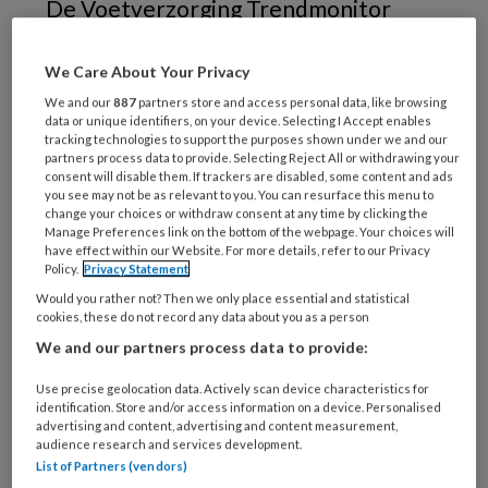
De Voetverzorging Trendmonitor
2021 constateert dat kalknagels en
likdoorns de meest voorkomende
We Care About Your Privacy
voetproblemen zijn in Nederland. De
We and our
887
partners store and access personal data, like browsing
data or unique identifiers, on your device. Selecting I Accept enables
afgelopen vier jaar werd elke maand
tracking technologies to support the purposes shown under we and our
partners process data to provide. Selecting Reject All or withdrawing your
gemiddeld 38.000 keer via Google
consent will disable them. If trackers are disabled, some content and ads
you see may not be as relevant to you. You can resurface this menu to
gezocht naar kalknagels. De likdoorn
change your choices or withdraw consent at any time by clicking the
volgt met bijna 35.000
Manage Preferences link on the bottom of the webpage. Your choices will
have effect within our Website. For more details, refer to our Privacy
zoekopdrachten. De sterkste
Policy.
Privacy Statement
procentuele groei van gezochte
Would you rather not? Then we only place essential and statistical
cookies, these do not record any data about you as a person
voetproblemen wordt gezien bij
We and our partners process data to provide:
hielkloven.
Use precise geolocation data. Actively scan device characteristics for
identification. Store and/or access information on a device. Personalised
advertising and content, advertising and content measurement,
audience research and services development.
PREMIUM
List of Partners (vendors)