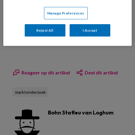
Manage Preferences
Bekijk de mogelijkheden
Reject All
I Accept
Al abonnee?
Log dan in
Reageer op dit artikel
Deel dit artikel
marktonderzoek
Bohn Stafleu van Loghum