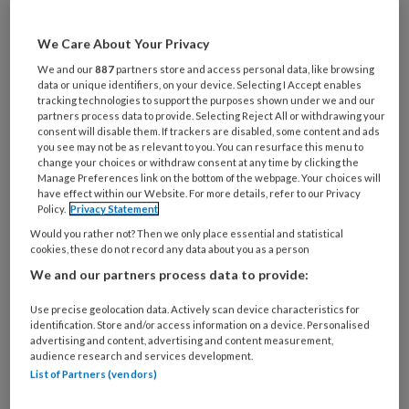
Maayke Mannaert ging voor het eerst
naar een pedicure toen ze 14 jaar was.
We Care About Your Privacy
Daarna volgde een lange lijst van
We and our
887
partners store and access personal data, like browsing
pedicures die ze bezocht. Door die
data or unique identifiers, on your device. Selecting I Accept enables
tracking technologies to support the purposes shown under we and our
bezoeken is ze extra blij met de
partners process data to provide. Selecting Reject All or withdrawing your
consent will disable them. If trackers are disabled, some content and ads
pedicure die ze nu heeft: “Ze is goed in
you see may not be as relevant to you. You can resurface this menu to
change your choices or withdraw consent at any time by clicking the
haar werk en oprecht geïnteresseerd
Manage Preferences link on the bottom of the webpage. Your choices will
in haar klanten.”
have effect within our Website. For more details, refer to our Privacy
Policy.
Privacy Statement
Would you rather not? Then we only place essential and statistical
cookies, these do not record any data about you as a person
We and our partners process data to provide:
PREMIUM
Use precise geolocation data. Actively scan device characteristics for
identification. Store and/or access information on a device. Personalised
advertising and content, advertising and content measurement,
audience research and services development.
List of Partners (vendors)
Bekijk de mogelijkheden