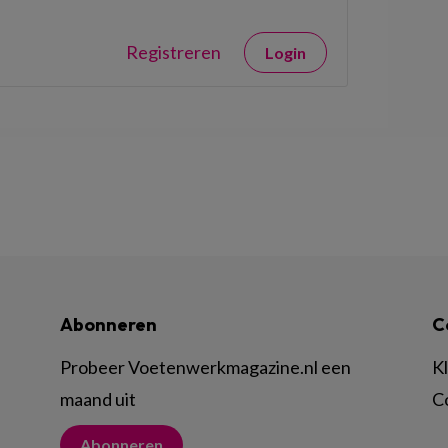
Registreren
Login
Abonneren
C
Probeer Voetenwerkmagazine.nl een
K
maand uit
C
Abonneren