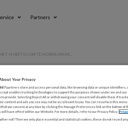
ervice
Partners
ET IS HEFTIG OM TE HOREN, MAAR...
PREMIUM
About Your Privacy
887
partners store and access personal data, like browsing data or unique identifiers, 
L
Opslaan
Reacties
Delen
 Accept enables tracking technologies to support the purposes shown under we and our
0
 to provide. Selecting Reject All or withdrawing your consent will disable them. If track
me content and ads you see may not be as relevant to you. You can resurface this menu
5
ithdraw consent at any time by clicking the Manage Preferences link on the bottom of 
Judith Verdouw:
 will have effect within our Website. For more details, refer to our Privacy Policy.
Priva
D
ther not? Then we only place essential and statistical cookies, these do not record an
 om te horen, maar