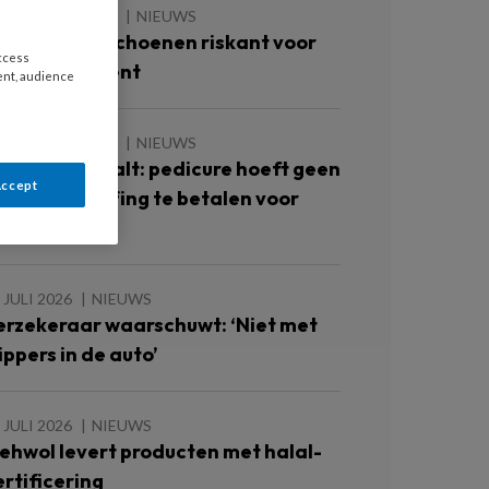
 AUGUSTUS 2026
NIEUWS
ok te grote schoenen riskant voor
access
iabetespatiënt
ent, audience
 AUGUSTUS 2026
NIEUWS
echter bepaalt: pedicure hoeft geen
Accept
uiveringsheffing te betalen voor
raktijk
 JULI 2026
NIEUWS
erzekeraar waarschuwt: ‘Niet met
ippers in de auto’
 JULI 2026
NIEUWS
ehwol levert producten met halal-
ertificering