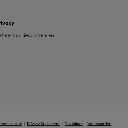
rivacy
eheer cookievoorkeuren
|
|
|
inger Nature
Privacy Statement
Disclaimer
Voorwaarden