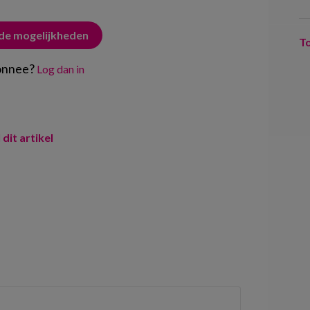
 de mogelijkheden
T
onnee?
Log dan in
 dit artikel