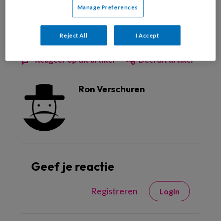
Manage Preferences
Al abonnee?
Log dan in
Reject All
I Accept
Reageer op dit artikel
Deel dit artikel
Ron Verschuren
Geef je reactie
Registreren
Login