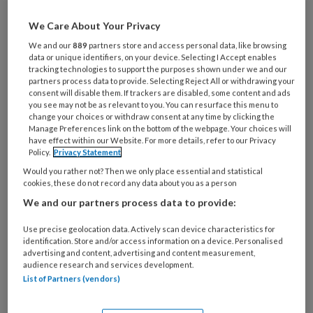
De vraag naar professionele voetzorg
groeit. In een samenleving die
We Care About Your Privacy
vergrijst, waar mensen langer actief
We and our
889
partners store and access personal data, like browsing
data or unique identifiers, on your device. Selecting I Accept enables
blijven en bewuster met hun
tracking technologies to support the purposes shown under we and our
partners process data to provide. Selecting Reject All or withdrawing your
gezondheid omgaan, neemt het belang
consent will disable them. If trackers are disabled, some content and ads
you see may not be as relevant to you. You can resurface this menu to
van goede voetzorg – en daarmee van
change your choices or withdraw consent at any time by clicking the
goed opgeleide pedicures – alleen
Manage Preferences link on the bottom of the webpage. Your choices will
have effect within our Website. For more details, refer to our Privacy
maar toe.
Policy.
Privacy Statement
Would you rather not? Then we only place essential and statistical
cookies, these do not record any data about you as a person
We and our partners process data to provide:
PREMIUM
Use precise geolocation data. Actively scan device characteristics for
identification. Store and/or access information on a device. Personalised
advertising and content, advertising and content measurement,
audience research and services development.
List of Partners (vendors)
Bekijk de mogelijkheden