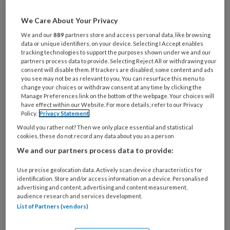
Het najaar van 2025 staat bij ProVoet
in het teken van elkaar ontmoeten,
We Care About Your Privacy
leren én het opdoen van vakkennis. Er
We and our
889
partners store and access personal data, like browsing
data or unique identifiers, on your device. Selecting I Accept enables
staan mooie activiteiten op het
tracking technologies to support the purposes shown under we and our
partners process data to provide. Selecting Reject All or withdrawing your
programma waar jij als pedicure of
consent will disable them. If trackers are disabled, some content and ads
medisch pedicure zeker bij wilt zijn.
you see may not be as relevant to you. You can resurface this menu to
change your choices or withdraw consent at any time by clicking the
Manage Preferences link on the bottom of the webpage. Your choices will
have effect within our Website. For more details, refer to our Privacy
Policy.
Privacy Statement
PREMIUM
Would you rather not? Then we only place essential and statistical
cookies, these do not record any data about you as a person
We and our partners process data to provide:
Use precise geolocation data. Actively scan device characteristics for
identification. Store and/or access information on a device. Personalised
Bekijk de mogelijkheden
advertising and content, advertising and content measurement,
audience research and services development.
List of Partners (vendors)
Al abonnee?
Log dan in