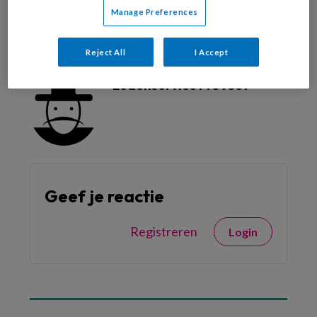
Manage Preferences
Reageer op dit artikel
Deel dit artikel
Reject All
I Accept
Ledenservice ProVoet
Geef je reactie
Registreren
Login