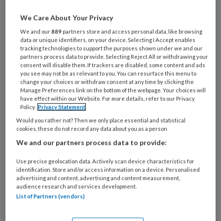
en ondersteunen ProVoet in het land.
Onmisbaar voor ons, maar ook voor
We Care About Your Privacy
onze leden! Wij merken dat niet
We and our
889
partners store and access personal data, like browsing
data or unique identifiers, on your device. Selecting I Accept enables
iedereen weet wie onze regiogidsen
tracking technologies to support the purposes shown under we and our
partners process data to provide. Selecting Reject All or withdrawing your
zijn en wat ze precies doen. In deze en
consent will disable them. If trackers are disabled, some content and ads
komende edities van
Voetenwerk
you see may not be as relevant to you. You can resurface this menu to
change your choices or withdraw consent at any time by clicking the
stellen onze regiogidsen zich daarom
Manage Preferences link on the bottom of the webpage. Your choices will
have effect within our Website. For more details, refer to our Privacy
graag aan jullie voor.
Policy.
Privacy Statement
Would you rather not? Then we only place essential and statistical
cookies, these do not record any data about you as a person
We and our partners process data to provide:
PREMIUM
Use precise geolocation data. Actively scan device characteristics for
identification. Store and/or access information on a device. Personalised
advertising and content, advertising and content measurement,
audience research and services development.
List of Partners (vendors)
Bekijk de mogelijkheden