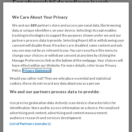
Een afspraak bij de pedicure is vaak
meer dan alleen een voetbehandeling.
We Care About Your Privacy
Het heeft ook een sociale kant. In de
We and our
889
partners store and access personal data, like browsing
stoel komen de verhalen van de cliënt.
data or unique identifiers, on your device. Selecting I Accept enables
tracking technologies to support the purposes shown under we and our
Over van alles en nog wat: vakanties,
partners process data to provide. Selecting Reject All or withdrawing your
werk, kinderen - maar ook over de
consent will disable them. If trackers are disabled, some content and ads
you see may not be as relevant to you. You can resurface this menu to
moeilijke onderwerpen die bij het
change your choices or withdraw consent at any time by clicking the
Manage Preferences link on the bottom of the webpage. Your choices will
leven horen, zoals ziekte en verlies.
have effect within our Website. For more details, refer to our Privacy
Policy.
Privacy Statement
Regelmatig horen pedicures heftige
Would you rather not? Then we only place essential and statistical
persoonlijke verhalen.
cookies, these do not record any data about you as a person
We and our partners process data to provide:
Use precise geolocation data. Actively scan device characteristics for
PREMIUM
identification. Store and/or access information on a device. Personalised
advertising and content, advertising and content measurement,
audience research and services development.
List of Partners (vendors)