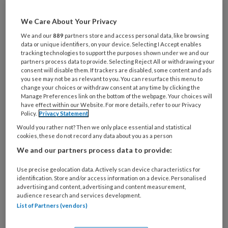
Verandert AI straks ons leven? En hoe
We Care About Your Privacy
dan? Of is het juist tijd om AI langzaam
We and our
889
partners store and access personal data, like browsing
te omarmen door vooral te leren hoe
data or unique identifiers, on your device. Selecting I Accept enables
tracking technologies to support the purposes shown under we and our
we het praktisch kunnen inzetten? Ik
partners process data to provide. Selecting Reject All or withdrawing your
consent will disable them. If trackers are disabled, some content and ads
ging zelf op onderzoek uit en stond
you see may not be as relevant to you. You can resurface this menu to
versteld van de mogelijkheden.
change your choices or withdraw consent at any time by clicking the
Manage Preferences link on the bottom of the webpage. Your choices will
have effect within our Website. For more details, refer to our Privacy
Policy.
Privacy Statement
Would you rather not? Then we only place essential and statistical
PREMIUM
cookies, these do not record any data about you as a person
We and our partners process data to provide:
Use precise geolocation data. Actively scan device characteristics for
identification. Store and/or access information on a device. Personalised
advertising and content, advertising and content measurement,
Bekijk de mogelijkheden
audience research and services development.
List of Partners (vendors)
Al abonnee?
Log dan in