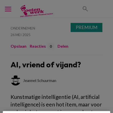
PREMIUM
ONDERNEMEN
26 MEI 2025
Opslaan
Reacties
Delen
0
AI, vriend of vijand?
Jeannet Schuurman
Kunstmatige intelligentie (AI, artificial
intelligence) is een hot item, maar voor
velen is het vaag wat je ermee kunt.