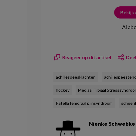
Bekijk
Al ab
Reageer op dit artikel
Deel
achillespeesklachten
achillespeesten
hockey
Mediaal Tibiaal Stresssyndro
Patella femoraal pijnsyndroom
scheen
Nienke Schwebke