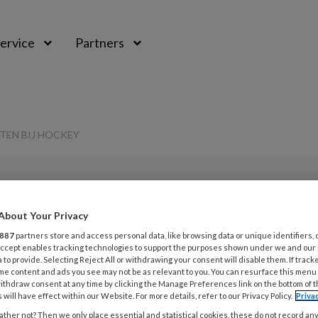
ervice
Partners
TEN BIJ HOCKEY
PREMIUM
About Your Privacy
L
Opslaan
Reacties
Delen
0
887
partners store and access personal data, like browsing data or unique identifiers, 
 Accept enables tracking technologies to support the purposes shown under we and our
 to provide. Selecting Reject All or withdrawing your consent will disable them. If track
4
re van
me content and ads you see may not be as relevant to you. You can resurface this menu
O
ithdraw consent at any time by clicking the Manage Preferences link on the bottom of 
 will have effect within our Website. For more details, refer to our Privacy Policy.
Priva
d
ij hockey
ther not? Then we only place essential and statistical cookies, these do not record an