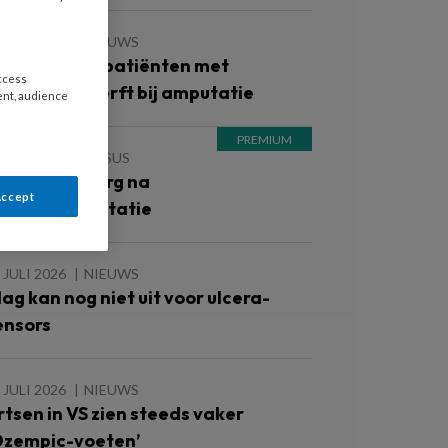
 JULI 2026
NIEUWS
én op de vijf patiënten met
access
oetulcera sterft bij amputatie
ent, audience
 JULI 2026
CASUS
asus: Voetzorg na
Accept
uidtransplantatie
 JULI 2026
NIEUWS
lag kan nog niet uit voor ulcera-
ensors
 JULI 2026
NIEUWS
rtsen in VS zien steeds vaker
Ozempic-voeten’