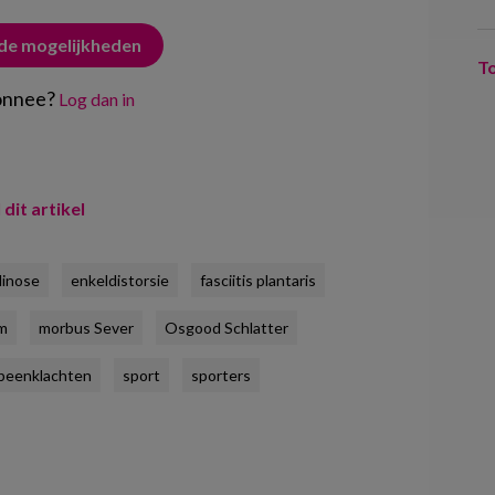
 de mogelijkheden
T
onnee?
Log dan in
 dit artikel
dinose
enkeldistorsie
fasciitis plantaris
om
morbus Sever
Osgood Schlatter
beenklachten
sport
sporters