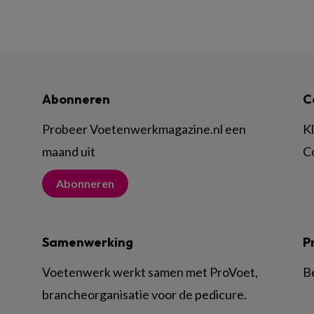
Abonneren
C
Probeer Voetenwerkmagazine.nl een
K
maand uit
C
Abonneren
Samenwerking
P
Voetenwerk werkt samen met ProVoet,
B
brancheorganisatie voor de pedicure.