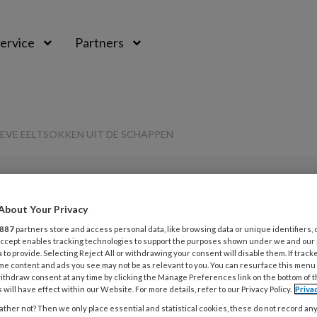
ervice
Partners
EVE EELTSOKKEN UIT DE SCHAPPEN
About Your Privacy
L
Opslaan
Reacties
Delen
0
887
partners store and access personal data, like browsing data or unique identifiers, 
 Accept enables tracking technologies to support the purposes shown under we and our
 to provide. Selecting Reject All or withdrawing your consent will disable them. If track
5
me content and ads you see may not be as relevant to you. You can resurface this menu
 agressieve
ithdraw consent at any time by clicking the Manage Preferences link on the bottom of 
D
 will have effect within our Website. For more details, refer to our Privacy Policy.
Priva
 de schappen
ther not? Then we only place essential and statistical cookies, these do not record an