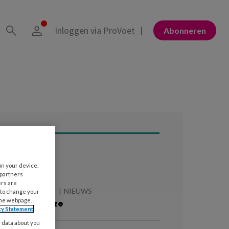
Inloggen via ProVoet
Abonneren
ees ook
on your device.
 partners
ers are
 AUGUSTUS 2026
NIEUWS
 to change your
the webpage.
e zomer is roze
cy Statement
y data about you