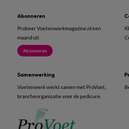
Abonneren
C
Probeer Voetenwerkmagazine.nl een
K
maand uit
C
Abonneren
Samenwerking
P
Voetenwerk werkt samen met ProVoet,
B
brancheorganisatie voor de pedicure.