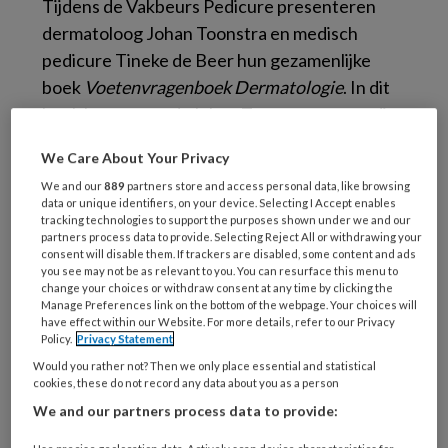
Tijdens de Vakbeurs Pedicure presenteren
dermatoloog Johan Toonstra en medisch
pedicure Tineke de Beer hun gezamenlijke
boek
Voetenvragenboek Dermatologie
. In dit
boek beantwoordt Johan Toonstra vragen die
hij krijgt van pedicures over nagel- en
We Care About Your Privacy
huidaandoeningen. Tineke de Beer beschrijft
We and our
889
partners store and access personal data, like browsing
wat de pedicure er volgens mee kan doen. (
Zie
data or unique identifiers, on your device. Selecting I Accept enables
ook in de komende Podopost nr. 8 het
tracking technologies to support the purposes shown under we and our
partners process data to provide. Selecting Reject All or withdrawing your
interview met beiden.
)
consent will disable them. If trackers are disabled, some content and ads
you see may not be as relevant to you. You can resurface this menu to
change your choices or withdraw consent at any time by clicking the
Op zaterdag 28 oktober zijn zij aanwezig op de
Manage Preferences link on the bottom of the webpage. Your choices will
beurs waar ze 2 keer een interactieve lezing
have effect within our Website. For more details, refer to our Privacy
Policy.
Privacy Statement
geven aan de hand van enkele casus uit het
Would you rather not? Then we only place essential and statistical
boek. Het boek is tijdens de beurs te koop in de
cookies, these do not record any data about you as a person
stand van Podopost/BSL. Zaterdag 28 oktober
We and our partners process data to provide:
zijn de auteurs ook enkele momenten in de