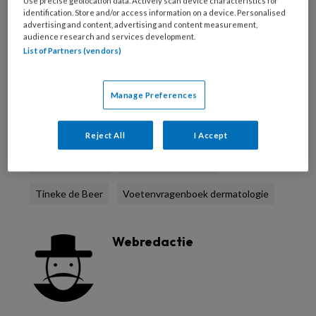
Use precise geolocation data. Actively scan device characteristics for
stand aanwezig om hun boek te signeren.
identification. Store and/or access information on a device. Personalised
advertising and content, advertising and content measurement,
audience research and services development.
Zie hieronder de video van Johan en Tineke.
List of Partners (vendors)
Reageer op dit artikel
Deel dit artikel
Manage Preferences
dermatologie
huidaandoeningen
Reject All
I Accept
Johan Toonstra
nagelaandoeningen
Tineke de Beer
Voetenvragenboek dermatologie
Webredactie