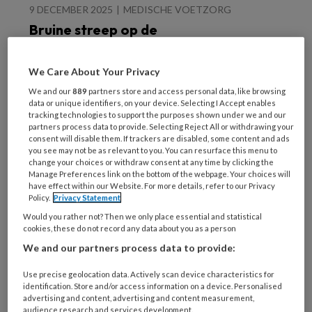
9 DECEMBER 2025
MEDISCHE VOETZORG
Bruine streep op de
nagel? Laser helpt bij
onderzoek
We Care About Your Privacy
We and our
889
partners store and access personal data, like browsing
data or unique identifiers, on your device. Selecting I Accept enables
tracking technologies to support the purposes shown under we and our
partners process data to provide. Selecting Reject All or withdrawing your
consent will disable them. If trackers are disabled, some content and ads
you see may not be as relevant to you. You can resurface this menu to
change your choices or withdraw consent at any time by clicking the
28 NOVEMBER 2025
Manage Preferences link on the bottom of the webpage. Your choices will
Annemie Galimont is
have effect within our Website. For more details, refer to our Privacy
Policy.
Privacy Statement
‘Zorgstem van 2025’
Would you rather not? Then we only place essential and statistical
cookies, these do not record any data about you as a person
We and our partners process data to provide:
Use precise geolocation data. Actively scan device characteristics for
identification. Store and/or access information on a device. Personalised
advertising and content, advertising and content measurement,
audience research and services development.