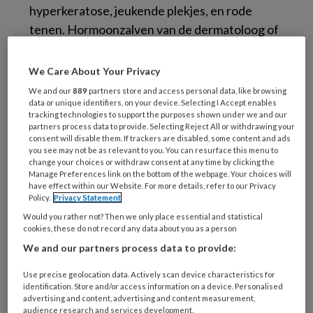
hyperkeratose, jeukende plekjes, en rode
tenen. Hormoonzalven van de dermatoloog of
middeljtes van de homeopaat hebben tot nu
toe geen oplossing gebracht.
We Care About Your Privacy
We and our
889
partners store and access personal data, like browsing
Is dit psoriasis?.
Podopost
2013 juni;26(5)
data or unique identifiers, on your device. Selecting I Accept enables
tracking technologies to support the purposes shown under we and our
(PDF).
partners process data to provide. Selecting Reject All or withdrawing your
consent will disable them. If trackers are disabled, some content and ads
you see may not be as relevant to you. You can resurface this menu to
change your choices or withdraw consent at any time by clicking the
Reageer op dit artikel
Deel dit artikel
Manage Preferences link on the bottom of the webpage. Your choices will
have effect within our Website. For more details, refer to our Privacy
Policy.
Privacy Statement
Hyperkeratose
jeukende plekjes
Would you rather not? Then we only place essential and statistical
cookies, these do not record any data about you as a person
Johan Toonstra
psoriasis
vraag & antwoord
We and our partners process data to provide:
Use precise geolocation data. Actively scan device characteristics for
Webredactie
identification. Store and/or access information on a device. Personalised
advertising and content, advertising and content measurement,
audience research and services development.