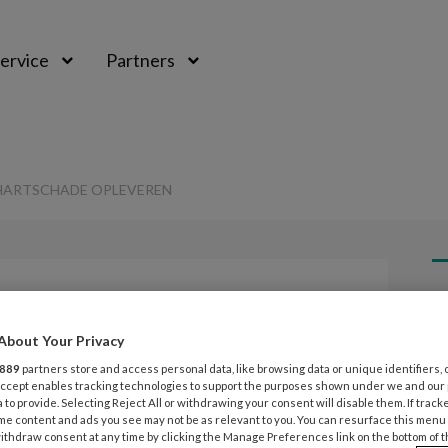
ervice
Partners
 HARTSCHADE OPLEVEREN
L
Opslaan
Reacties
Delen
0
About Your Privacy
889
partners store and access personal data, like browsing data or unique identifiers, 
23
ten kan
 Accept enables tracking technologies to support the purposes shown under we and our
E
 to provide. Selecting Reject All or withdrawing your consent will disable them. If track
N
me content and ads you see may not be as relevant to you. You can resurface this menu
leveren
ithdraw consent at any time by clicking the Manage Preferences link on the bottom of 