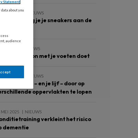
cy Statement
y data about you
APRIL 2026
NIEUWS
anneer hang je je sneakers aan de
ilgen?
access
ent, audience
JULI 2025
NIEUWS
at Wimbledon met je voeten doet
Accept
 JUNI 2025
NIEUWS
lp je voeten – en je lijf – door op
erschillende oppervlakten te lopen
 MEI 2025
NIEUWS
onditietraining verkleint het risico
p dementie