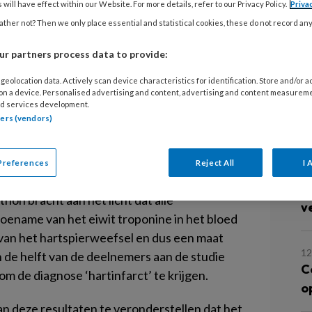
 will have effect within our Website. For more details, refer to our Privacy Policy.
Priva
ther not? Then we only place essential and statistical cookies, these do not record an
7 
W
r partners process data to provide:
w
agt het risico op hart- en vaatziekten, maar
geolocation data. Actively scan device characteristics for identification. Store and/or 
nsieve inspanning microschade oplevert aan
 on a device. Personalised advertising and content, advertising and content measurem
d services development.
 hoe groot deze schade is, volgen
3 
tners (vendors)
W
 AMC twaalf deelnemers aan de Amsterdam
ere een MRI-onderzoek voor en vlak na de
Preferences
Reject All
I 
27
He
on bracht aan het licht dat alle
v
ename van het eiwit troponine in het bloed
 van het hartspierweefsel en dus een maat
12
 de helft van de deelnemers aan de studie
C
m de diagnose ‘hartinfarct’ te krijgen.
o
an deze resultaten te veronderstellen dat het