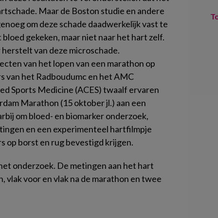
hartschade. Maar de Boston studie en andere
T
enoeg om deze schade daadwerkelijk vast te
t bloed gekeken, maar niet naar het hart zelf.
r herstelt van deze microschade.
ffecten van het lopen van een marathon op
rs van het Radboudumc en het AMC
ed Sports Medicine (ACES) twaalf ervaren
dam Marathon (15 oktober jl.) aan een
arbij om bloed- en biomarker onderzoek,
tingen en een experimenteel hartfilmpje
s op borst en rug bevestigd krijgen.
 het onderzoek. De metingen aan het hart
 vlak voor en vlak na de marathon en twee