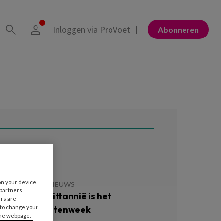
Inloggen via ProVoet
Abonneren
ees ook
on your device.
 APRIL 2026
NIEUWS
 partners
n in Groot-Brittannië is het
ers are
ationale Voetenweek
 to change your
the webpage.