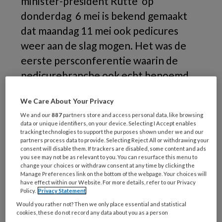
minister-president Rutte op
donderdag 6 mei is bekend gemaakt
dat maandag 11 mei ook pedicures
weer aan de slag mogen. Het was de
eerste persconferentie waarin de
pedicurebranche ook echt benoemd
werd.
We Care About Your Privacy
Hoe nu te werk te gaan is te lezen in de
We and our
887
partners store and access personal data, like browsing
data or unique identifiers, on your device. Selecting I Accept enables
protocollen die de brancheorganisaties
tracking technologies to support the purposes shown under we and our
hebben gemaakt: één voor de ambulante
partners process data to provide. Selecting Reject All or withdrawing your
consent will disable them. If trackers are disabled, some content and ads
werkzaamheden en één voor de
you see may not be as relevant to you. You can resurface this menu to
pedicurepraktijk. Deze worden indien nodig
change your choices or withdraw consent at any time by clicking the
Manage Preferences link on the bottom of the webpage. Your choices will
steeds bijgewerkt. De protocollen staan op de
have effect within our Website. For more details, refer to our Privacy
Policy.
Privacy Statement
website van ProVoet.
Would you rather not? Then we only place essential and statistical
cookies, these do not record any data about you as a person
Vragen om te bepalen of een cliënt voor