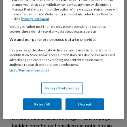
zitten, is het aanleiding om de praktijk nu te
change your choices or withdraw consent at any time by clicking the
Manage Preferences link on the bottom of the webpage. Your choices will
stoppen.
have effect within our Website. For more details, refer to our Privacy
Policy.
Privacy Statement
Zeer nijpend is de situatie van de pedicure die
Would you rather not? Then we only place essential and statistical
cookies, these do not record any data about you as a person
schrijft
“Ik heb nog iets van over de €30 op de
We and our partners process data to provide:
bank en nog steeds mijn uitkering niet
ontvangen.”
Renate schrijft:
“Het is een
Use precise geolocation data. Actively scan device characteristics for
identification. Store and/or access information on a device. Personalised
behoorlijke aderlating. Pleister op de wond is
advertising and content, advertising and content measurement,
de TOZO. Dankbaar voor deze regeling. Maar
audience research and services development.
List of Partners (vendors)
het is een lastige situatie, vooral als je dit
fulltime doet en de onkosten doorlopen.”
De
inkomsten van een tweede baan of van een
Manage Preferences
eventuele partner bieden soms uitkomsten,
maar er zijn ook pedicures van wie de partner
Reject All
I Accept
nu eveneens zonder inkomsten is komen te
zitten. Pedicures die een eigen reservepotje
hadden opgebouwd, spreken dat potje nu aan.