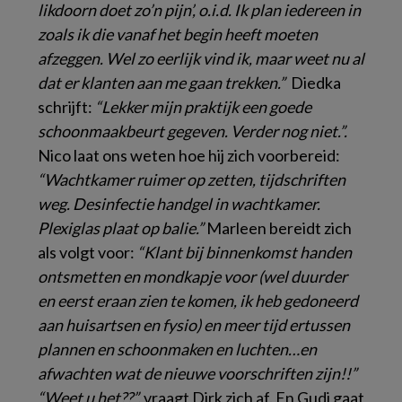
likdoorn doet zo’n pijn’, o.i.d. Ik plan iedereen in
zoals ik die vanaf het begin heeft moeten
afzeggen. Wel zo eerlijk vind ik, maar weet nu al
dat er klanten aan me gaan trekken.”
Diedka
schrijft:
“Lekker mijn praktijk een goede
schoonmaakbeurt gegeven. Verder nog niet.”.
Nico laat ons weten hoe hij zich voorbereid:
“Wachtkamer ruimer op zetten, tijdschriften
weg. Desinfectie handgel in wachtkamer.
Plexiglas plaat op balie.”
Marleen bereidt zich
als volgt voor:
“Klant bij binnenkomst handen
ontsmetten en mondkapje voor (wel duurder
en eerst eraan zien te komen, ik heb gedoneerd
aan huisartsen en fysio) en meer tijd ertussen
plannen en schoonmaken en luchten…en
afwachten wat de nieuwe voorschriften zijn!!”
“Weet u het??”,
vraagt Dirk zich af. En Gudi gaat