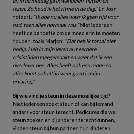
en in de middag ga ik wandelen, fietsen en
lezen. Zo houd ik het ritme in de dag.”
En Joan
noteert
: “Ik doe nu alles waar ik geen tijd voor
had, toen alles normaal was.”
Niet iedereen
heeft de behoefte om de moed erin te moeten
houden, zoals Marjon:
“Dat heb ik totaal niet
nodig. Heb in mijn leven al meerdere
crisistijden meegemaakt en weet dat ik een
overlever ben. Alles heeft ook een reden en
alles komt ook altijd weer goed is mijn
ervaring.”
Bij wie vind je steun in deze moeilijke tijd?
Niet iedereen zoekt steun of kan bij iemand
anders voor steun terecht. Pedicures die wel
steun zoeken en bij anderen terechtkunnen,
vinden steun bij hun partner, hun kinderen,