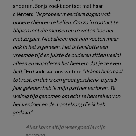
anderen. Sonja zoekt contact met haar
cliënten:
“Ik probeer meerdere dagen wat
oudere cliënten te bellen. Om zo in contact te
blijven met die mensen en te weten hoe het
met ze gaat. Niet alleen met hun voeten maar
ook in het algemeen. Het is tenslotte een
vreemde tijd en juiste de ouderen zitten veelal
alleen en waarderen het heel erg dat je ze even
belt.”
En Gudi laat ons weten:
“Ik kom helemaal
tot rust, en dat is een groot geschenk. Bijna 5
jaar geleden heb ik mijn partner verloren. Te
weinig tijd genomen om echt te herstellen van
het verdriet en de mantelzorg die ik heb
gedaan.”
‘Alles komt altijd weer goed is mijn
ervaring’