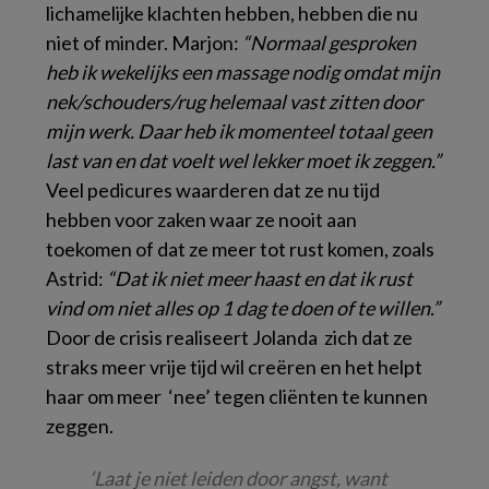
lichamelijke klachten hebben, hebben die nu
niet of minder. Marjon:
“Normaal gesproken
heb ik wekelijks een massage nodig omdat mijn
nek/schouders/rug helemaal vast zitten door
mijn werk. Daar heb ik momenteel totaal geen
last van en dat voelt wel lekker moet ik zeggen.”
Veel pedicures waarderen dat ze nu tijd
hebben voor zaken waar ze nooit aan
toekomen of dat ze meer tot rust komen, zoals
Astrid:
“Dat ik niet meer haast en dat ik rust
vind om niet alles op 1 dag te doen of te willen.”
Door de crisis realiseert Jolanda zich dat ze
straks meer vrije tijd wil creëren en het helpt
haar om meer ‘nee’ tegen cliënten te kunnen
zeggen.
‘Laat je niet leiden door angst, want