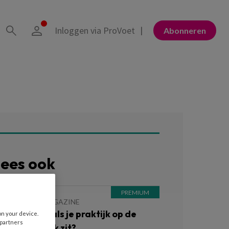
Inloggen via ProVoet
Abonneren
ees ook
 MEI 2026
MAGAZINE
ctueel: Wat als je praktijk op de
on your device.
 partners
erkeerde plek zit?