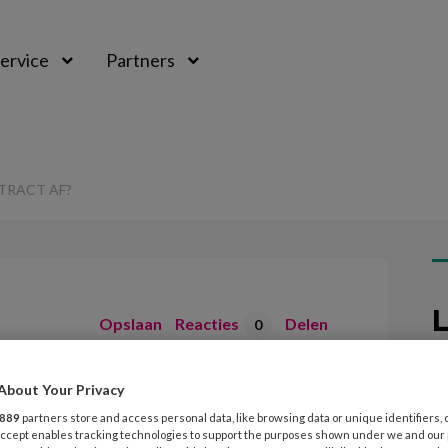
ervice
Partners
TRACT AF?
L
Opslaan
Reacties
Delen
0
 een contract af?
About Your Privacy
26
A
889
partners store and access personal data, like browsing data or unique identifiers, 
 Accept enables tracking technologies to support the purposes shown under we and our
v