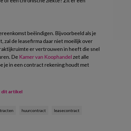
e of een chronische ziekte? Zit er een
ereenkomst beëindigen. Bijvoorbeeld als je
 zal de leasefirma daar niet moeilijk over
raktijkruimte er vertrouwen in heeft die snel
uren. De
Kamer van Koophandel
zet alle
oe je in een contract rekening houdt met
 dit artikel
tracten
huurcontract
leasecontract