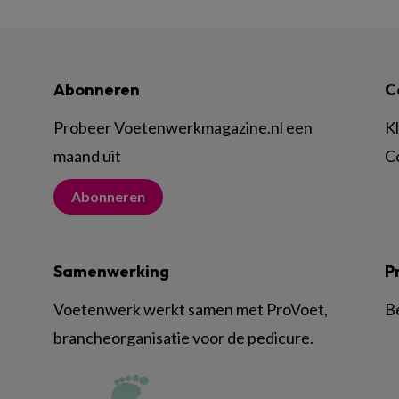
Abonneren
C
Probeer Voetenwerkmagazine.nl een
K
maand uit
C
Abonneren
Samenwerking
P
Voetenwerk werkt samen met ProVoet,
B
brancheorganisatie voor de pedicure.