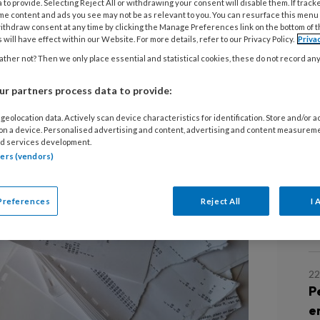
 to provide. Selecting Reject All or withdrawing your consent will disable them. If track
me content and ads you see may not be as relevant to you. You can resurface this menu
ithdraw consent at any time by clicking the Manage Preferences link on the bottom of 
 will have effect within our Website. For more details, refer to our Privacy Policy.
Priva
ilt verhuizen naar een andere plaats.
18
ther not? Then we only place essential and statistical cookies, these do not record an
P
jkruimte. Maar contracten die je hebt
b
e verandering.
r partners process data to provide:
geolocation data. Actively scan device characteristics for identification. Store and/or 
13
 on a device. Personalised advertising and content, advertising and content measurem
Z
d services development.
tners (vendors)
11
Preferences
Reject All
I 
G
b
22
P
e