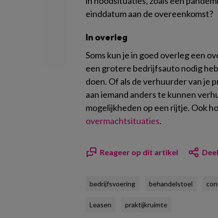
in noodsituaties, zoals een pandemi
einddatum aan de overeenkomst?
In overleg
Soms kun je in goed overleg een ov
een grotere bedrijfsauto nodig hebt,
doen. Of als de verhuurder van je p
aan iemand anders te kunnen verh
mogelijkheden op een rijtje. Ook h
overmachtsituaties
.
Reageer op dit artikel
Deel
bedrijfsvoering
behandelstoel
con
Leasen
praktijkruimte