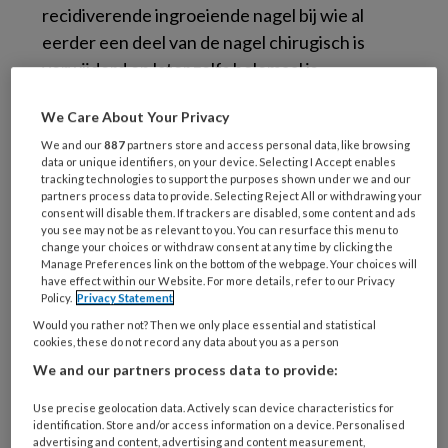
recidiverende ingroeiende nagel bij wie al
eerder een deel van de nagel chirugisch is
verwijderd en later zelfs helemaal is
verwijderd.
We Care About Your Privacy
Help! Ingroeiende nagels.
Podopost
2013
We and our
887
partners store and access personal data, like browsing
data or unique identifiers, on your device. Selecting I Accept enables
mei;26(4)
(PDF).
tracking technologies to support the purposes shown under we and our
partners process data to provide. Selecting Reject All or withdrawing your
consent will disable them. If trackers are disabled, some content and ads
you see may not be as relevant to you. You can resurface this menu to
Reageer op dit artikel
Deel dit artikel
change your choices or withdraw consent at any time by clicking the
Manage Preferences link on the bottom of the webpage. Your choices will
have effect within our Website. For more details, refer to our Privacy
Policy.
Privacy Statement
fenolisatie
Ingroeiende nagel
Would you rather not? Then we only place essential and statistical
Josien van Iersel
parti�le nagelextractie
cookies, these do not record any data about you as a person
We and our partners process data to provide:
unguis incarnatus
wigexcisie
Use precise geolocation data. Actively scan device characteristics for
identification. Store and/or access information on a device. Personalised
advertising and content, advertising and content measurement,