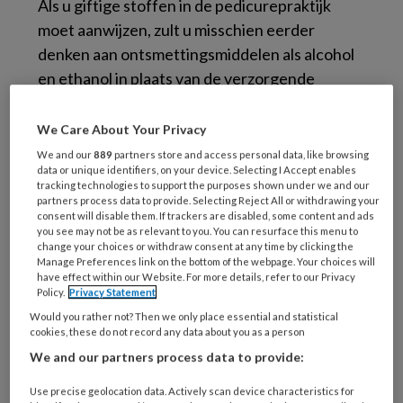
Als u giftige stoffen in de pedicurepraktijk
moet aanwijzen, zult u misschien eerder
denken aan ontsmettingsmiddelen als alcohol
en ethanol in plaats van de verzorgende
crèmes waar dagelijks mee wordt gesmeerd.
Toch zit juist in verzorgingsproducten een keur
We Care About Your Privacy
aan stoffen die kunnen leiden tot allergische
We and our
889
partners store and access personal data, like browsing
data or unique identifiers, on your device. Selecting I Accept enables
reacties of andere gezondheidsrisico’s met
tracking technologies to support the purposes shown under we and our
zich meebrengen.
partners process data to provide. Selecting Reject All or withdrawing your
consent will disable them. If trackers are disabled, some content and ads
you see may not be as relevant to you. You can resurface this menu to
Giftige stoffen in de praktijk: wees alert op
change your choices or withdraw consent at any time by clicking the
Manage Preferences link on the bottom of the webpage. Your choices will
gezondheidsrisico’s, Podopost mei 2017:30
have effect within our Website. For more details, refer to our Privacy
(PDF)
Policy.
Privacy Statement
Would you rather not? Then we only place essential and statistical
cookies, these do not record any data about you as a person
Reageer op dit artikel
Deel dit artikel
We and our partners process data to provide:
Use precise geolocation data. Actively scan device characteristics for