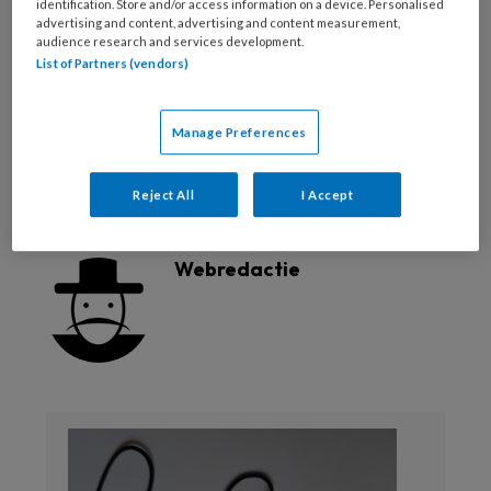
chemische stoffen
duurzaam ondernemen
identification. Store and/or access information on a device. Personalised
advertising and content, advertising and content measurement,
audience research and services development.
duurzaamheid
gezondheid
List of Partners (vendors)
gezondheidsrisico's
giftige stoffen
Manage Preferences
ontsmettingsmiddelen
veiligheidsinformatieblad
verzorgingsproducten
VIB
Reject All
I Accept
Webredactie