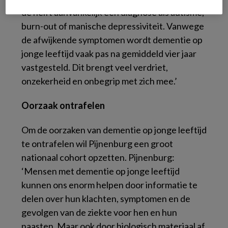
de helft aanvankelijk een diagnose als autisme,
burn-out of manische depressiviteit. Vanwege
de afwijkende symptomen wordt dementie op
jonge leeftijd vaak pas na gemiddeld vier jaar
vastgesteld. Dit brengt veel verdriet,
onzekerheid en onbegrip met zich mee.’
Oorzaak ontrafelen
Om de oorzaken van dementie op jonge leeftijd
te ontrafelen wil Pijnenburg een groot
nationaal cohort opzetten. Pijnenburg:
‘Mensen met dementie op jonge leeftijd
kunnen ons enorm helpen door informatie te
delen over hun klachten, symptomen en de
gevolgen van de ziekte voor hen en hun
naasten. Maar ook door biologisch materiaal af