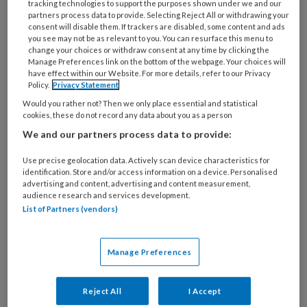
tracking technologies to support the purposes shown under we and our
partners process data to provide. Selecting Reject All or withdrawing your
consent will disable them. If trackers are disabled, some content and ads
Verschillende gezichten
you see may not be as relevant to you. You can resurface this menu to
change your choices or withdraw consent at any time by clicking the
Manage Preferences link on the bottom of the webpage. Your choices will
Bij dementie op jonge leeftijd gaat het – naast
have effect within our Website. For more details, refer to our Privacy
de ziekte van Alzheimer – ook om
Policy.
Privacy Statement
frontotemporale dementie en een aantal meer
Would you rather not? Then we only place essential and statistical
cookies, these do not record any data about you as a person
zeldzame ziektes, zoals corticobasale
We and our partners process data to provide:
degeneratie of semantische dementie. De
symptomen zijn meestal anders dan de
Use precise geolocation data. Actively scan device characteristics for
identification. Store and/or access information on a device. Personalised
bekende vergeetachtigheid en minder
advertising and content, advertising and content measurement,
uitgebreid dan bij dementie op oudere leeftijd,
audience research and services development.
List of Partners (vendors)
maar betreffen vaak specifieke functies zoals
het gedrag, de spraak of het zien. Een deel van
de patiënten kan zich niet meer inleven in
Manage Preferences
anderen zonder dat zelf in de gaten te hebben.
Dit wordt vaak aangezien voor een
Reject All
I Accept
psychiatrisch probleem. Pijnenburg: ‘Zo krijgt