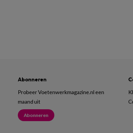
Abonneren
C
Probeer Voetenwerkmagazine.nl een
K
maand uit
C
Abonneren