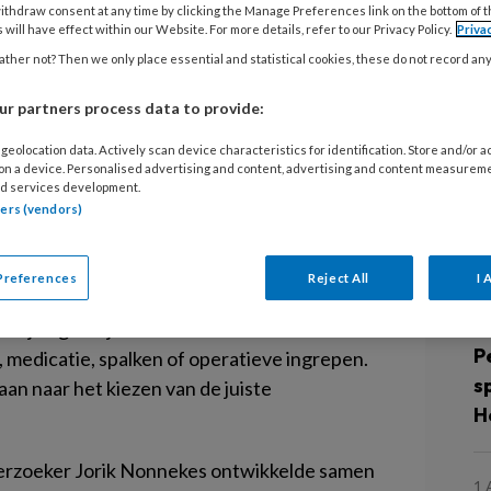
ithdraw consent at any time by clicking the Manage Preferences link on the bottom of 
iging
 will have effect within our Website. For more details, refer to our Privacy Policy.
Priva
22
ther not? Then we only place essential and statistical cookies, these do not record an
D
h
r partners process data to provide:
geolocation data. Actively scan device characteristics for identification. Store and/or 
blemen na een hersenbeschadiging kan een
 on a device. Personalised advertising and content, advertising and content measurem
12
nderen. Dat blijkt uit onderzoek van het
d services development.
U
tners (vendors)
nt Maartenskliniek en het Radboudumc. Tot
h
iotherapie of aangepast schoeisel.
l
Preferences
Reject All
I 
 na een hersenbeschadiging is ingewikkeld
wijkingen zijn. Ook is er veel keuze uit
5 
P
, medicatie, spalken of operatieve ingrepen.
s
an naar het kiezen van de juiste
H
nderzoeker Jorik Nonnekes ontwikkelde samen
1 