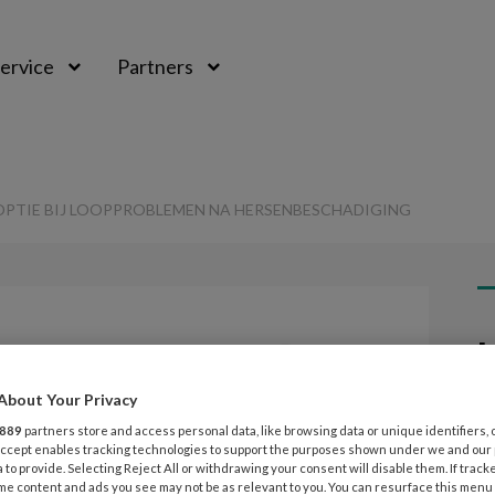
ervice
Partners
OPTIE BIJ LOOPPROBLEMEN NA HERSENBESCHADIGING
L
Opslaan
Reacties
Delen
0
About Your Privacy
4
rijpen optie bij
889
partners store and access personal data, like browsing data or unique identifiers, 
O
 Accept enables tracking technologies to support the purposes shown under we and our
d
n na
 to provide. Selecting Reject All or withdrawing your consent will disable them. If track
me content and ads you see may not be as relevant to you. You can resurface this menu