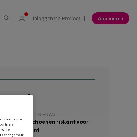
Inloggen via ProVoet
Abonneren
ees ook
 AUGUSTUS 2026
NIEUWS
on your device.
ok te grote schoenen riskant voor
 partners
iabetespatiënt
ers are
 to change your