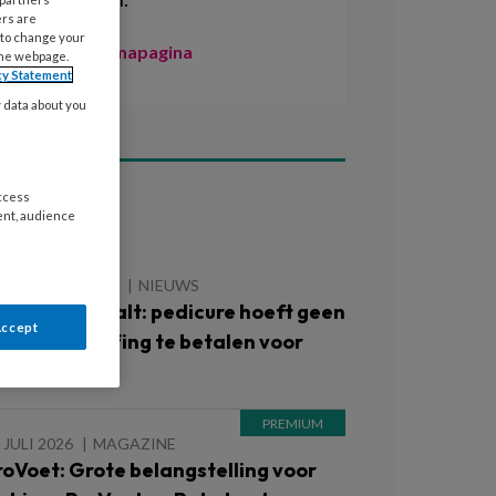
ers are
 to change your
Naar de themapagina
the webpage.
cy Statement
y data about you
access
ees ook
ent, audience
 AUGUSTUS 2026
NIEUWS
echter bepaalt: pedicure hoeft geen
Accept
uiveringsheffing te betalen voor
raktijk
 JULI 2026
MAGAZINE
roVoet: Grote belangstelling voor