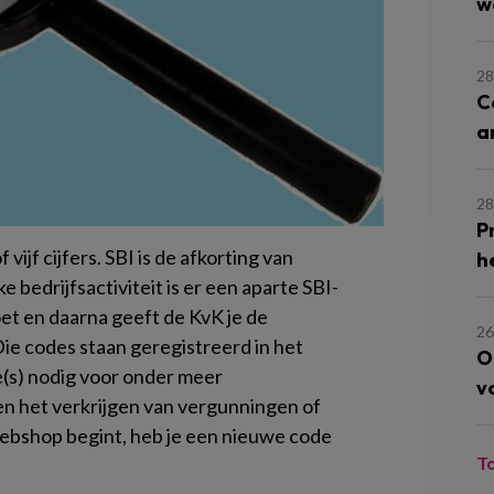
w
28
C
a
28
P
 vijf cijfers. SBI is de afkorting van
h
ke bedrijfsactiviteit is er een aparte SBI-
doet en daarna geeft de KvK je de
26
ie codes staan geregistreerd in het
O
e(s) nodig voor onder meer
v
en het verkrijgen van vergunningen of
 webshop begint, heb je een nieuwe code
T