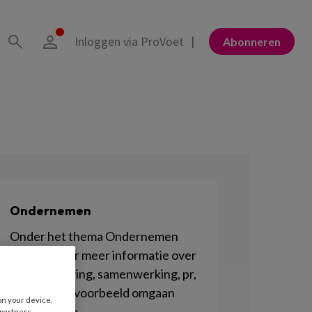
Inloggen via ProVoet
Abonneren
Ondernemen
Onder het thema Ondernemen
vind je onder meer informatie over
praktijkvoering, samenwerking, pr,
maar ook bijvoorbeeld omgaan
on your device.
met cliënten.
 partners