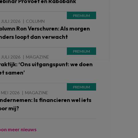
ebinar ProVoet en Rabobank
 JULI 2026
COLUMN
olumn Ron Verschuren: Als morgen
nders loopt dan verwacht
 JULI 2026
MAGAZINE
raktijk: ‘Ons uitgangspunt: we doen
et samen’
 MEI 2026
MAGAZINE
ndernemen: Is financieren wel iets
oor mij?
oon meer nieuws