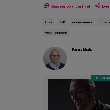
Reageer op dit artikel
Deel
CBS
KvK
ondernemen
ondern
verzekeringen
Kees Bals