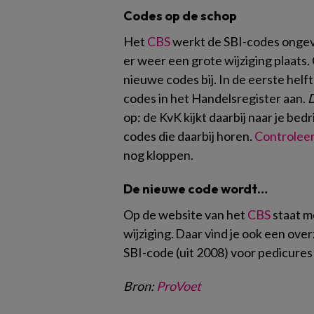
Codes op de schop
Het
CBS
werkt de SBI-codes ongeveer
er weer een grote wijziging plaat
nieuwe codes bij. In de eerste hel
codes in het Handelsregister aan.
D
op: de KvK kijkt daarbij naar je bed
codes die daarbij horen.
Controlee
nog kloppen.
De nieuwe code wordt…
Op de website van het
CBS
staat m
wijziging. Daar vind je ook een ov
SBI-code (uit 2008) voor pedicures
Bron:
ProVoet