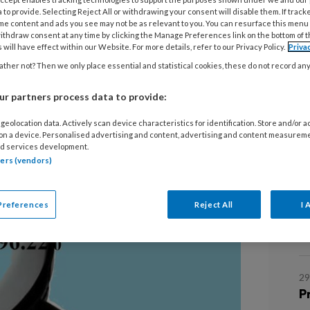
 to provide. Selecting Reject All or withdrawing your consent will disable them. If track
me content and ads you see may not be as relevant to you. You can resurface this menu
ithdraw consent at any time by clicking the Manage Preferences link on the bottom of 
 will have effect within our Website. For more details, refer to our Privacy Policy.
Priva
ther not? Then we only place essential and statistical cookies, these do not record an
 dit jaar de SBI-codes in het
is het belangrijk om te checken of
r partners process data to provide:
r nog kloppen.
geolocation data. Actively scan device characteristics for identification. Store and/or 
L
 on a device. Personalised advertising and content, advertising and content measurem
d services development.
tners (vendors)
3
R
Preferences
Reject All
I 
z
p
29
P