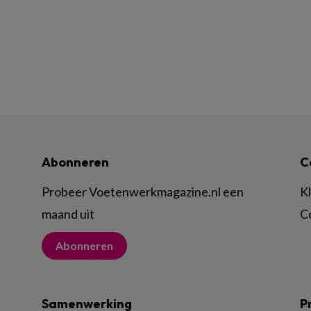
Abonneren
C
Probeer Voetenwerkmagazine.nl een
K
maand uit
C
Abonneren
Samenwerking
P