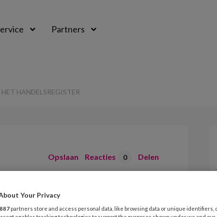
ervice
Partners
N HET HANDELSREGISTER
Opslaan
Reacties
Delen
0
gevens in het
About Your Privacy
er
887
partners store and access personal data, like browsing data or unique identifiers, 
 Accept enables tracking technologies to support the purposes shown under we and our