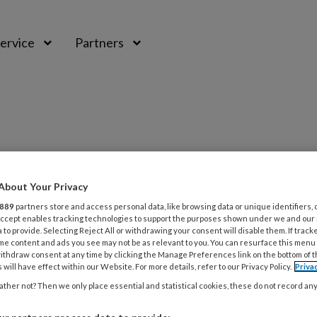
ervice
Partners
About Your Privacy
889
partners store and access personal data, like browsing data or unique identifiers, 
 Accept enables tracking technologies to support the purposes shown under we and our
 to provide. Selecting Reject All or withdrawing your consent will disable them. If track
me content and ads you see may not be as relevant to you. You can resurface this menu
ithdraw consent at any time by clicking the Manage Preferences link on the bottom of 
 will have effect within our Website. For more details, refer to our Privacy Policy.
Priva
TUS 2020
MAGAZINE
ONDERNEMEN
klant prettig lopend de deur uit’
ther not? Then we only place essential and statistical cookies, these do not record an