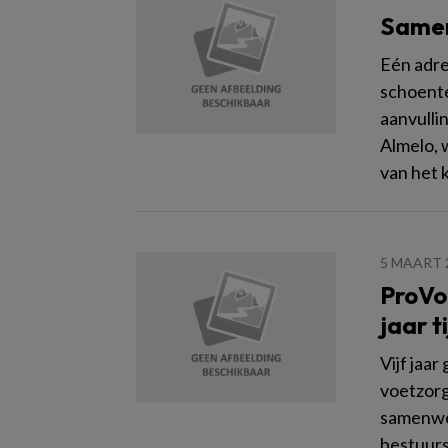
Samen
Eén adre
schoente
aanvulli
Almelo, 
van het k
5 MAART 
ProVoe
jaar ti
Vijf jaa
voetzorg
samenwer
bestuurs