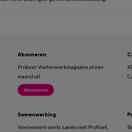
Abonneren
C
Probeer Voetenwerkmagazine.nl een
K
maand uit
C
Abonneren
Samenwerking
P
Voetenwerk werkt samen met ProVoet,
B