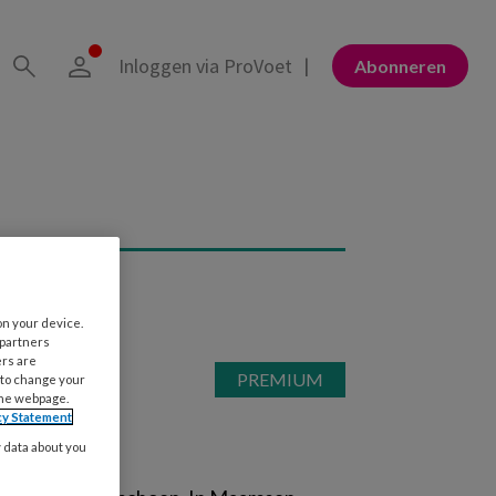
Inloggen via ProVoet
Abonneren
on your device.
 partners
ers are
 to change your
the webpage.
cy Statement
y data about you