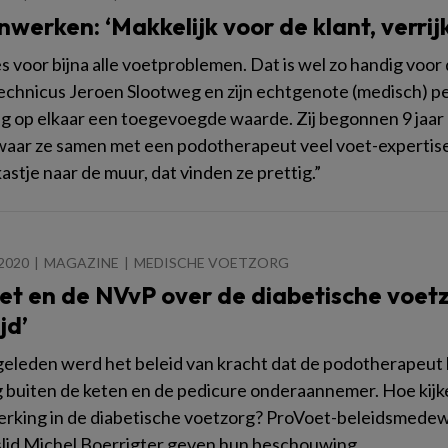
werken: ‘Makkelijk voor de klant, verrij
s voor bijna alle voetproblemen. Dat is wel zo handig voor
chnicus Jeroen Slootweg en zijn echtgenote (medisch) p
ng op elkaar een toegevoegde waarde. Zij begonnen 9 jaar
waar ze samen met een podotherapeut veel voet-expertise
astje naar de muur, dat vinden ze prettig.”
2020
MAGAZINE
MEDISCHE VOETZORG
t en de NVvP over de diabetische voetzorg
jd’
r geleden werd het beleid van kracht dat de podotherapeu
 buiten de keten en de pedicure onderaannemer. Hoe kijk
king in de diabetische voetzorg? ProVoet-beleidsmede
lid Michel Boerrigter geven hun beschouwing.